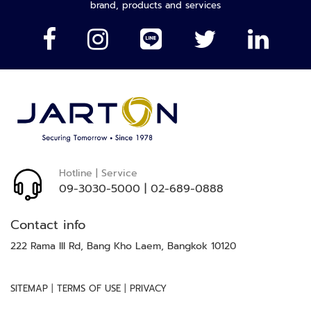
ของ
brand, products and services
ล
เรา:
ห
ะ
แ
ล
ะ
เ
ค
รื่
อ
ง
Hotline | Service
เ
09-3030-5000
|
02-689-0888
อ๊
ก
Contact info
ซ
เ
222 Rama III Rd, Bang Kho Laem, Bangkok 10120
ร
ย์
|
|
SITEMAP
TERMS OF USE
PRIVACY
ร