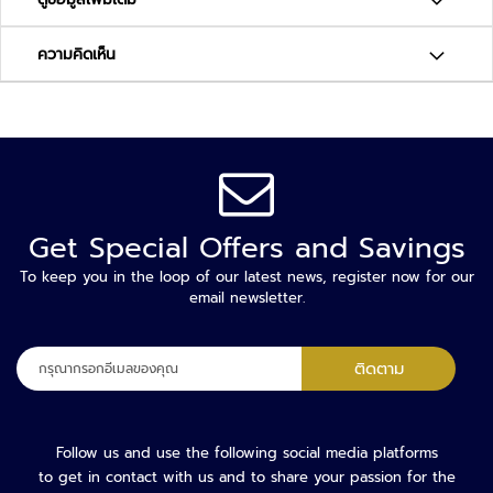
า
ม
ป
ความคิดเห็น
ล
อ
ด
ภั
ย
เ
Get Special Offers and Savings
ค
รื่
To keep you in the loop of our latest news, register now for our
อ
email newsletter.
ง
ต
ลง
ร
ติดตาม
ทะเบียน
ว
เพื่อ
จ
รับ
จั
จดหมาย
Follow us and use the following social media platforms
บ
ข่าว
to get in contact with us and to share your passion for the
โ