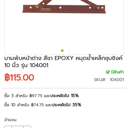
ะ
ร
ะ
บ
บ
ก
ล้
อ
ง
บานพับหน้าต่าง สีชา EPOXY หมุดย้ำเหล็กชุบซิงค์
ว
10 นิ้ว รุ่น 104001
ง
มีสินค้า
฿115.00
จ
SKU
104001
ร
ปิ
ด
ซื้อ 3 สำหรับ
และ
ประหยัดไป
15
%
฿97.75
ซื้อ 10 สำหรับ
และ
ประหยัดไป
35
%
฿74.75
ก
ล้
อ
จำนวน
ง