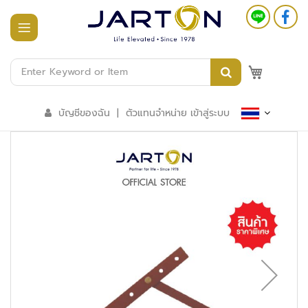
หน้า
แรก
M
สินค้า
ทั้งหมด
บัญชีของฉัน
|
ตัวแทนจำหน่าย เข้าสู่ระบบ
ร
ะ
บ
บ
อ
า
ค
า
ร
อั
จ
ฉ
ริ
ย