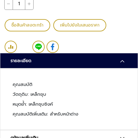
ว
ง
จ
ร
ซื้อสินค้าลงตะกร้า
เพิ่มไปยังใบเสนอราคา
ปิ
ด
ร
ะ
รายละเอียด
บ
บ
ต
คุณสมบัติ
ร
ว
วัตถุดิบ: เหล็กชุบ
จ
หมุดย้ำ: เหล็กชุบซิงค์
ส
อ
คุณสมบัติเพิ่มเติม: สำหรับหน้าต่าง
บ
ค
ว
ดูข้อมูลเพิ่มเติม