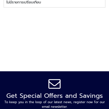
ะ
ไม่มีรายการเปรียบเทียบ
ร
ะ
บ
บ
ก
ล้
อ
ง
ว
ง
จ
ร
ปิ
ด
ก
Get Special Offers and Savings
ล้
อ
To keep you in the loop of our latest news, register now for our
ง
email newsletter.