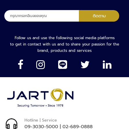
ว
ง
ลง
ติดตาม
จ
ทะเบียน
ร
เพื่อ
ปิ
รับ
ด
จดหมาย
Follow us and use the following social media platforms
ข่าว
to get in contact with us and to share your passion for the
ร
ของ
brand, products and services
ะ
เรา:
บ
บ
ต
ร
ว
จ
ส
อ
บ
ค
Hotline | Service
ว
09-3030-5000
|
02-689-0888