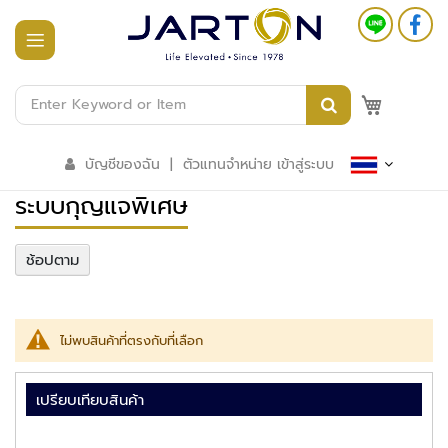
หน้า
แรก
M
สินค้า
ทั้งหมด
บัญชีของฉัน
|
ตัวแทนจำหน่าย เข้าสู่ระบบ
ร
ระบบกุญแจพิเศษ
ะ
บ
บ
ช้อปตาม
อ
า
ค
า
ร
ไม่พบสินค้าที่ตรงกับที่เลือก
อั
จ
ฉ
เปรียบเทียบสินค้า
ริ
ย