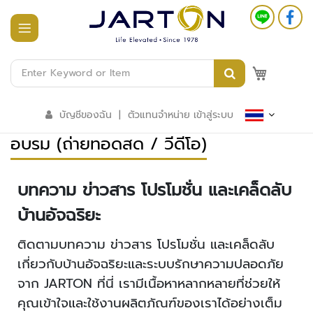
หน้า
แรก
M
สินค้า
ทั้งหมด
บัญชีของฉัน
|
ตัวแทนจำหน่าย เข้าสู่ระบบ
ร
อบรม (ถ่ายทอดสด / วีดีโอ)
ะ
บ
บ
อ
บทความ ข่าวสาร โปรโมชั่น และเคล็ดลับ
า
ค
บ้านอัจฉริยะ
า
ร
ติดตามบทความ ข่าวสาร โปรโมชั่น และเคล็ดลับ
อั
เกี่ยวกับบ้านอัจฉริยะและระบบรักษาความปลอดภัย
จ
ฉ
จาก JARTON ที่นี่ เรามีเนื้อหาหลากหลายที่ช่วยให้
ริ
คุณเข้าใจและใช้งานผลิตภัณฑ์ของเราได้อย่างเต็ม
ย