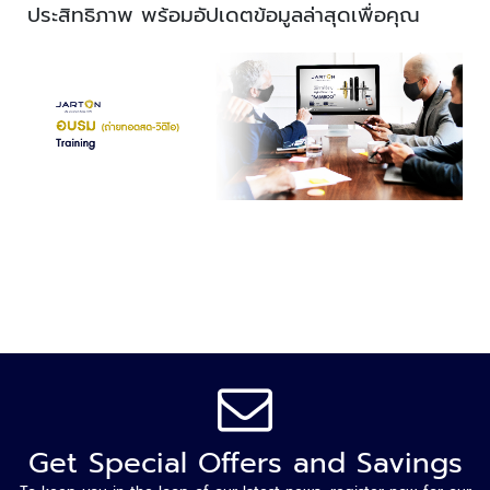
ะ
ประสิทธิภาพ พร้อมอัปเดตข้อมูลล่าสุดเพื่อคุณ
ร
ะ
บ
บ
ก
ล้
อ
ง
ว
ง
จ
ร
ปิ
ด
ก
ล้
Get Special Offers and Savings
อ
ง