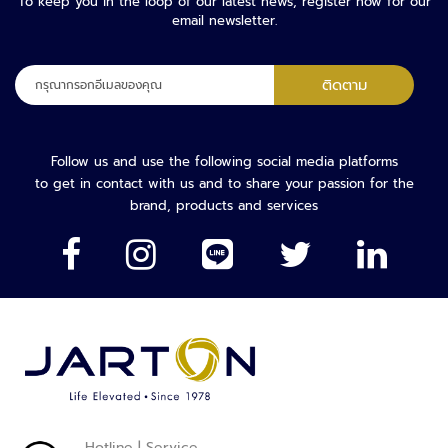
To keep you in the loop of our latest news, register now for our
ว
email newsletter.
ง
จ
ลง
ร
ติดตาม
ทะเบียน
ปิ
เพื่อ
ด
รับ
จดหมาย
Follow us and use the following social media platforms
ร
ข่าว
to get in contact with us and to share your passion for the
ะ
ของ
brand, products and services
บ
เรา:
บ
ต
ร
ว
จ
ส
อ
บ
ค
ว
Hotline | Service