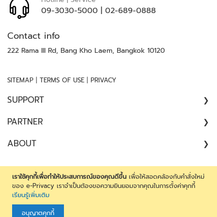
า
09-3030-5000
|
02-689-0888
ม
ป
ล
Contact info
อ
222 Rama III Rd, Bang Kho Laem, Bangkok 10120
ด
ภั
ย
|
|
SITEMAP
TERMS OF USE
PRIVACY
เ
SUPPORT
ค
รื่
COMPLAINT
PARTNER
อ
//
ง
ARCHITECT
ABOUT
SATISFACTION SURVEY
ต
CONSULTANT
ร
ABOUT US
CONTRACTOR
ว
CAREER
เราใช้คุกกี้เพื่อทำให้ประสบการณ์ของคุณดีขึ้น
เพื่อให้สอดคล้องกับคำสั่งใหม่
จ
DEALER
Copyright 2026 by JARTON Group Company Limited. All
ของ e-Privacy เราจำเป็นต้องขอความยินยอมจากคุณในการตั้งค่าคุกกี้
CONTACT US
จั
เรียนรู้เพิ่มเติม
rights reserved. Reproduction in whole or in part without
ENGINEER
บ
the express written permission of JARTON Group Company
FOREIGN DISTRIBUTOR
โ
อนุญาตคุกกี้
Limited is prohibited.