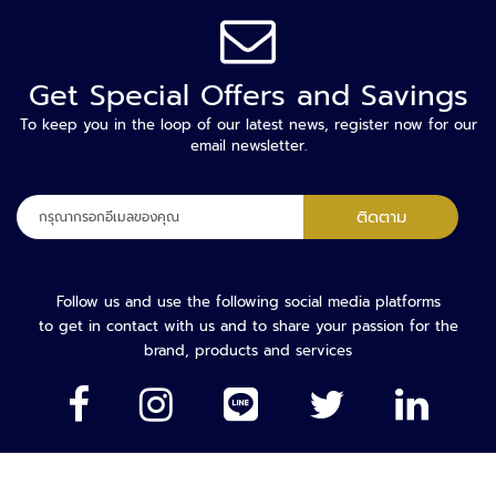
า
ม
ป
ล
Get Special Offers and Savings
อ
ด
To keep you in the loop of our latest news, register now for our
email newsletter.
ภั
ย
ลง
ติดตาม
เ
ทะเบียน
ค
เพื่อ
รื่
รับ
อ
จดหมาย
Follow us and use the following social media platforms
ง
ข่าว
to get in contact with us and to share your passion for the
ต
ของ
brand, products and services
ร
เรา:
ว
จ
จั
บ
โ