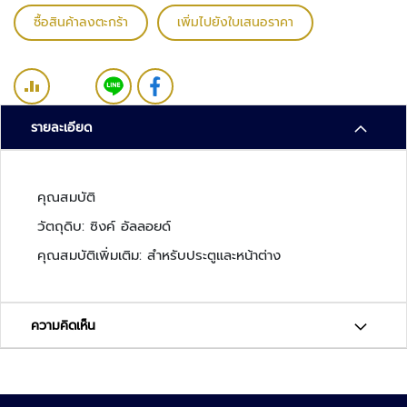
ว
ซื้อสินค้าลงตะกร้า
เพิ่มไปยังใบเสนอราคา
ง
จ
ร
ปิ
ด
รายละเอียด
ร
ะ
บ
คุณสมบัติ
บ
วัตถุดิบ: ซิงค์ อัลลอยด์
ต
ร
คุณสมบัติเพิ่มเติม: สำหรับประตูและหน้าต่าง
ว
จ
ส
ความคิดเห็น
อ
บ
ค
ว