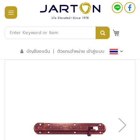
หน้า
แรก
M
สินค้า
ทั้งหมด
บัญชีของฉัน
|
ตัวแทนจำหน่าย เข้าสู่ระบบ
ร
ะ
บ
บ
อ
า
ค
า
ร
อั
จ
ฉ
ริ
ย