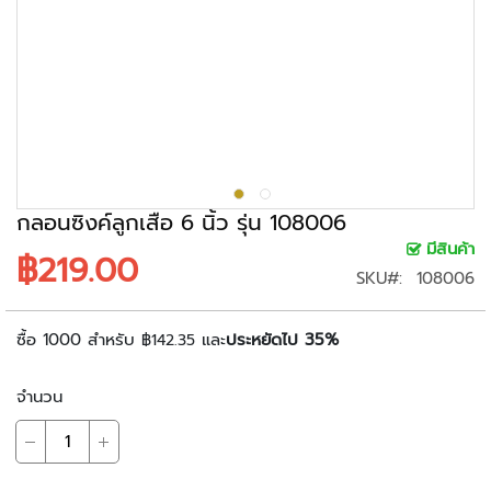
ะ
ร
ะ
บ
บ
ก
ล้
อ
ง
กลอนซิงค์ลูกเสือ 6 นิ้ว รุ่น 108006
ว
มีสินค้า
฿219.00
ง
SKU
108006
จ
ร
ปิ
ซื้อ 1000 สำหรับ
และ
ประหยัดไป
35
%
฿142.35
ด
จำนวน
ก
ล้
อ
ง