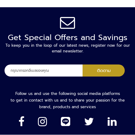
า
ม
ป
ล
อ
ด
Get Special Offers and Savings
ภั
To keep you in the loop of our latest news, register now for our
ย
email newsletter.
เ
ค
ลง
ติดตาม
รื่
ทะเบียน
อ
เพื่อ
ง
รับ
ต
จดหมาย
Follow us and use the following social media platforms
ร
ข่าว
to get in contact with us and to share your passion for the
ว
ของ
brand, products and services
จ
เรา:
จั
บ
โ