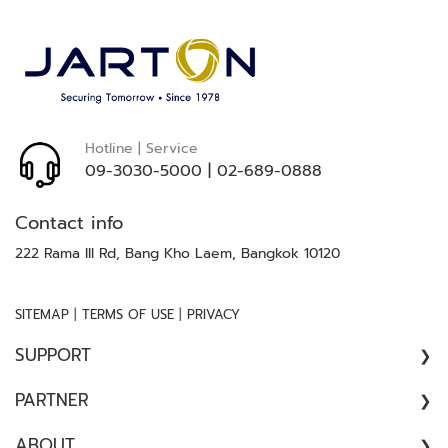
ล
ห
ะ
แ
ล
ะ
เ
Hotline | Service
ค
09-3030-5000
|
02-689-0888
รื่
อ
Contact info
ง
222 Rama III Rd, Bang Kho Laem, Bangkok 10120
เ
อ๊
ก
|
|
SITEMAP
TERMS OF USE
PRIVACY
ซ
เ
SUPPORT
ร
ย์
COMPLAINT
PARTNER
//
ร
ARCHITECT
ABOUT
SATISFACTION SURVEY