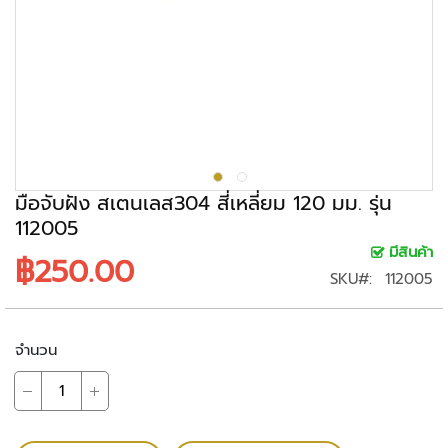
ะ
ร
ะ
บ
บ
ก
ล้
อ
ง
มือจับฝัง สเตนเลส304 สี่เหลี่ยม 120 มม. รุ่น
ว
112005
ง
มีสินค้า
฿250.00
จ
SKU
112005
ร
ปิ
ด
จำนวน
ก
ล้
อ
ง