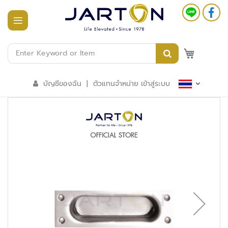
หน้า
แรก
M
สินค้า
ทั้งหมด
บัญชีของฉัน
|
ตัวแทนจำหน่าย เข้าสู่ระบบ
ร
ะ
บ
บ
อ
า
ค
า
ร
อั
จ
ฉ
ริ
ย