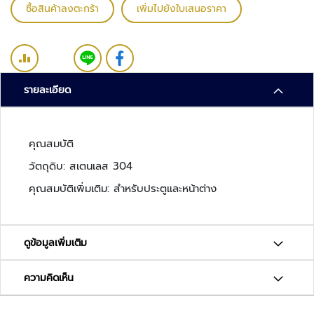
ว
ซื้อสินค้าลงตะกร้า
เพิ่มไปยังใบเสนอราคา
ง
จ
ร
ปิ
ด
รายละเอียด
ร
ะ
คุณสมบัติ
บ
บ
วัตถุดิบ: สเตนเลส 304
ต
คุณสมบัติเพิ่มเติม: สำหรับประตูและหน้าต่าง
ร
ว
จ
ส
ดูข้อมูลเพิ่มเติม
อ
บ
ความคิดเห็น
ค
ว