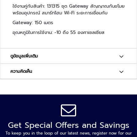
ล
ใช้งานคู่กับสินค้า: 131315 ชุด Gateway สัญญาณกันขโมย
ห
พร้อมอุปกรณ์ สมาร์ทโฮม Wi-Fi ระยะการเชื่อมกับ
ะ
Gateway: 150 เมตร
แ
ล
อุณหภูมิในการใช้งาน: -10 ถึง 55 องศาเซลเซียส
ะ
เ
ค
ดูข้อมูลเพิ่มเติม
รื่
อ
ความคิดเห็น
ง
เ
อ๊
ก
ซ
เ
ร
ย์
Get Special Offers and Savings
ร
To keep you in the loop of our latest news, register now for our