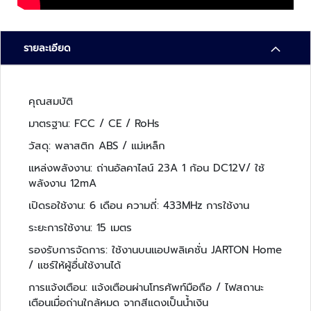
า
ม
ป
ล
รายละเอียด
อ
ด
ภั
คุณสมบัติ
ย
มาตรฐาน: FCC / CE / RoHs
เ
วัสดุ: พลาสติก ABS / แม่เหล็ก
ค
แหล่งพลังงาน: ถ่านอัลคาไลน์ 23A 1 ก้อน DC12V/ ใช้
รื่
พลังงาน 12mA
อ
ง
เปิดรอใช้งาน: 6 เดือน ความถี่: 433MHz การใช้งาน
ต
ระยะการใช้งาน: 15 เมตร
ร
ว
รองรับการจัดการ: ใช้งานบนแอปพลิเคชั่น JARTON Home
จ
/ แชร์ให้ผู้อื่นใช้งานได้
จั
การแจ้งเตือน: แจ้งเตือนผ่านโทรศัพท์มือถือ / ไฟสถานะ
บ
เตือนเมื่อถ่านใกล้หมด จากสีแดงเป็นน้ำเงิน
โ