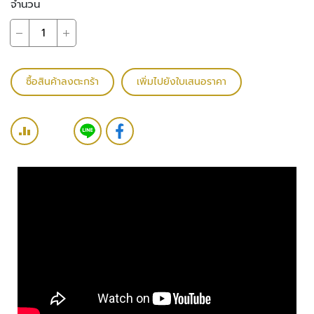
จำนวน
ว
ง
จ
ร
ปิ
ซื้อสินค้าลงตะกร้า
เพิ่มไปยังใบเสนอราคา
ด
ร
ะ
บ
บ
ต
ร
ว
จ
ส
อ
บ
ค
ว