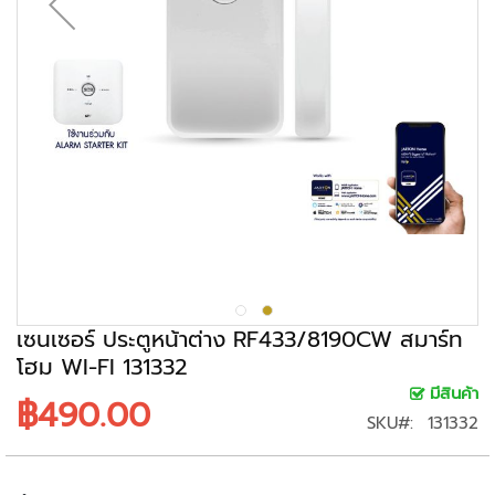
ะ
ร
ะ
บ
บ
ก
ล้
อ
ง
ว
ง
จ
ร
เซนเซอร์ ประตูหน้าต่าง RF433/8190CW สมาร์ท
ปิ
โฮม WI-FI 131332
ด
มีสินค้า
฿490.00
ก
SKU
131332
ล้
อ
ง