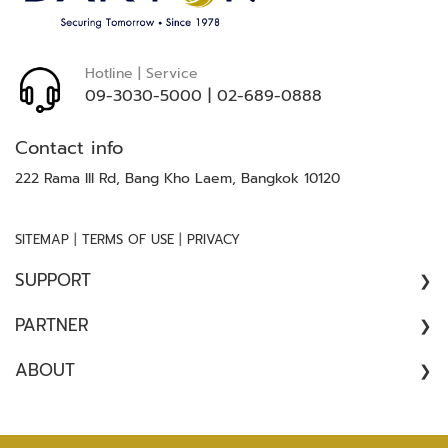
ล
ห
ะ
Hotline | Service
แ
09-3030-5000
|
02-689-0888
ล
ะ
Contact info
เ
ค
222 Rama III Rd, Bang Kho Laem, Bangkok 10120
รื่
อ
ง
|
|
SITEMAP
TERMS OF USE
PRIVACY
เ
SUPPORT
อ๊
ก
COMPLAINT
ซ
PARTNER
//
เ
ARCHITECT
ร
ABOUT
SATISFACTION SURVEY
ย์
CONSULTANT
ABOUT US
CONTRACTOR
ร
CAREER