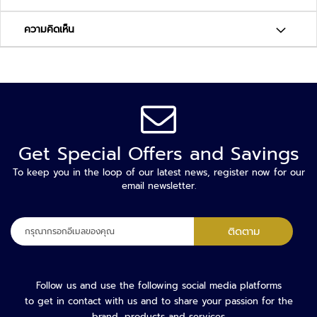
า
ม
ความคิดเห็น
ป
ล
อ
ด
ภั
ย
เ
Get Special Offers and Savings
ค
รื่
To keep you in the loop of our latest news, register now for our
email newsletter.
อ
ง
ต
ลง
ติดตาม
ร
ทะเบียน
ว
เพื่อ
จ
รับ
จั
จดหมาย
Follow us and use the following social media platforms
บ
ข่าว
to get in contact with us and to share your passion for the
โ
brand, products and services