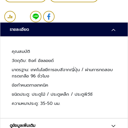
ว
ง
จ
ร
ปิ
รายละเอียด
ด
ร
คุณสมบัติ
ะ
บ
วัตถุดิบ: ซิงค์ อัลลอยด์
บ
มาตรฐาน: เทคโนโลยีการอบสีจากญี่ปุ่น / ผ่านการทดสอบ
ต
กรดเกลือ 96 ชั่วโมง
ร
ว
ข้อกำหนดทางเทคนิค
จ
ชนิดประตู: ประตูไม้ / ประตูเหล็ก / ประตูพีวีซี
ส
ความหนาประตู: 35-50 มม.
อ
บ
ค
ว
ดูข้อมูลเพิ่มเติม