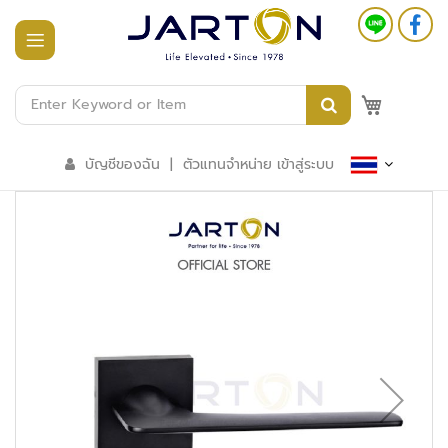
หน้า
แรก
M
สินค้า
ทั้งหมด
บัญชีของฉัน
|
ตัวแทนจำหน่าย เข้าสู่ระบบ
ร
ะ
บ
บ
อ
า
ค
า
ร
อั
จ
ฉ
ริ
ย