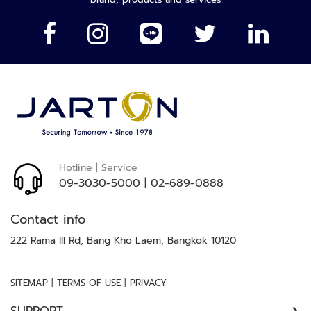
ของ
ล
เรา:
ห
ะ
แ
ล
ะ
เ
ค
รื่
อ
ง
Hotline | Service
เ
09-3030-5000
|
02-689-0888
อ๊
ก
Contact info
ซ
เ
222 Rama III Rd, Bang Kho Laem, Bangkok 10120
ร
ย์
|
|
SITEMAP
TERMS OF USE
PRIVACY
ร