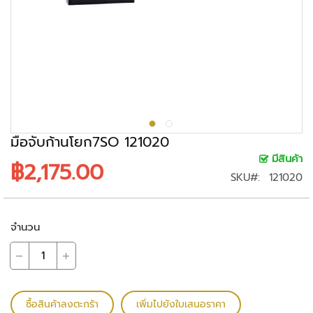
ะ
ร
ะ
บ
บ
ก
ล้
อ
ง
มือจับก้านโยก7SO 121020
ว
มีสินค้า
฿2,175.00
ง
SKU
121020
จ
ร
ปิ
จำนวน
ด
ก
ล้
อ
ซื้อสินค้าลงตะกร้า
เพิ่มไปยังใบเสนอราคา
ง