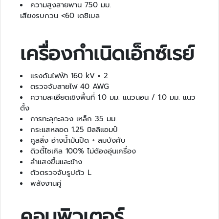
ะ
ความสูงสายพาน 750 มม.
บ
เสียงรบกวน <60 เดซิเบล
บ
ต
เครื่องกำเนิดเอ็กซ์เรย์
ร
ว
จ
แรงดันไฟฟ้า 160 kV × 2
คั
ตรวจจับสายไฟ 40 AWG
ด
ความละเอียดเชิงพื้นที่ 1.0 มม. แนวนอน / 1.0 มม. แนว
ก
ตั้ง
ร
การทะลุทะลวง เหล็ก 35 มม.
อ
กระแสหลอด 1.25 มิลลิแอมป์
ง
คูลลิ่ง อ่างน้ำมันปิด + ลมบังคับ
ย
ดิวตี้ไซเคิล 100% ไม่ต้องอุ่นเครื่อง
า
ลำแสงขึ้นและข้าง
น
ตัวตรวจจับรูปตัว L
พ
พลังงานคู่
า
ห
น
คอมพิวเตอร์
ะ