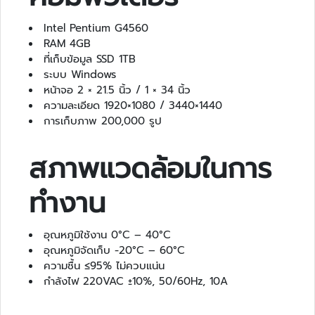
อั
Intel Pentium G4560
จ
RAM 4GB
ฉ
ที่เก็บข้อมูล SSD 1TB
ริ
ระบบ Windows
ย
หน้าจอ 2 × 21.5 นิ้ว / 1 × 34 นิ้ว
ะ
ความละเอียด 1920×1080 / 3440×1440
บ
การเก็บภาพ 200,000 รูป
อ
ดี้
สภาพแวดล้อมในการ
ค
า
ทำงาน
เ
ม
ร่
อุณหภูมิใช้งาน 0°C – 40°C
า
อุณหภูมิจัดเก็บ -20°C – 60°C
ความชื้น ≤95% ไม่ควบแน่น
ก
กำลังไฟ 220VAC ±10%, 50/60Hz, 10A
า
ร