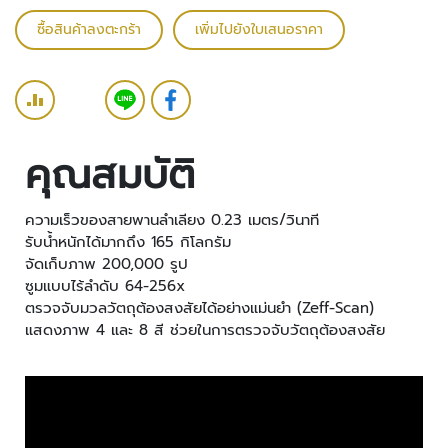
ว
ซื้อสินค้าลงตะกร้า
เพิ่มไปยังใบเสนอราคา
ง
จ
ร
ปิ
ด
คุณสมบัติ
ร
ะ
บ
ความเร็วของสายพานลำเลียง 0.23 เมตร/วินาที
บ
รับน้ำหนักได้มากถึง 165 กิโลกรัม
ต
จัดเก็บภาพ 200,000 รูป
ร
ซูมแบบไร้ลำดับ 64-256x
ว
ตรวจจับมวลวัตถุต้องสงสัยได้อย่างแม่นยำ (Zeff-Scan)
จ
แสดงภาพ 4 และ 8 สี ช่วยในการตรวจจับวัตถุต้องสงสัย
ส
อ
บ
ค
ว