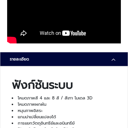
า
ม
ป
ล
อ
ด
ภั
ย
เ
รายละเอียด
ค
รื่
อ
ฟังก์ชันระบบ
ง
ต
ร
โหมดภาพสี 4 และ 8 สี / สีเทา โมเดล 3D
ว
โหมดภาพผกผัน
จ
หมุนภาพอิสระ
จั
แกมม่าเปลี่ยนแปลงได้
บ
การแยกวัตถุอินทรีย์และอนินทรีย์
โ