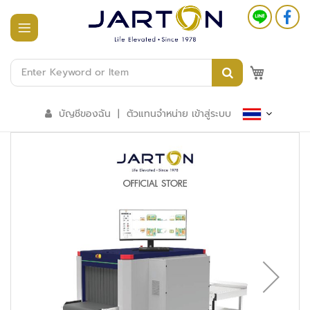
หน้า
แรก
M
สินค้า
ทั้งหมด
บัญชีของฉัน
|
ตัวแทนจำหน่าย เข้าสู่ระบบ
ร
ะ
บ
บ
อ
า
ค
า
ร
อั
จ
ฉ
ริ
ย