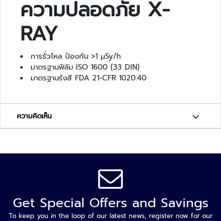
ความปลอดภัย X-
จั
ด
RAY
ก
า
ร
การรั่วไหล ป้องกัน >1 μSy/h
ร
มาตรฐานฟิล์ม ISO 1600 (33 DIN)
ะ
มาตรฐานรังสี FDA 21-CFR 1020.40
บ
บ
ที่
จ
ความคิดเห็น
อ
ด
ร
ถ
ไ
ม้
กั้
Get Special Offers and Savings
น
To keep you in the loop of our latest news, register now for our
ที่