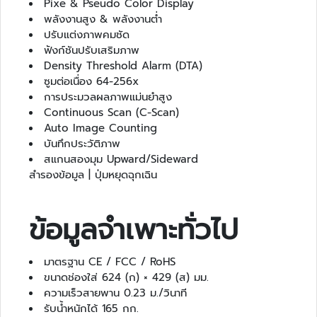
Pixe & Pseudo Color Display
ล
พลังงานสูง & พลังงานต่ำ
ห
ปรับแต่งภาพคมชัด
ะ
ฟังก์ชันปรับเสริมภาพ
แ
Density Threshold Alarm (DTA)
ล
ซูมต่อเนื่อง 64-256x
ะ
การประมวลผลภาพแม่นยำสูง
เ
Continuous Scan (C-Scan)
ค
Auto Image Counting
รื่
บันทึกประวัติภาพ
อ
สแกนสองมุม Upward/Sideward
ง
สำรองข้อมูล | ปุ่มหยุดฉุกเฉิน
เ
อ๊
ก
ข้อมูลจำเพาะทั่วไป
ซ
เ
ร
มาตรฐาน CE / FCC / RoHS
ย์
ขนาดช่องใส่ 624 (ก) × 429 (ส) มม.
ความเร็วสายพาน 0.23 ม./วินาที
ร
รับน้ำหนักได้ 165 กก.