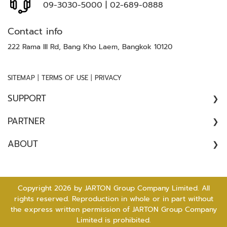
อั
09-3030-5000
|
02-689-0888
ต
โ
Contact info
น
222 Rama III Rd, Bang Kho Laem, Bangkok 10120
มั
ติ
|
|
SITEMAP
TERMS OF USE
PRIVACY
ร
ะ
SUPPORT
บ
บ
COMPLAINT
PARTNER
ล
//
ง
ARCHITECT
ABOUT
SATISFACTION SURVEY
เ
CONSULTANT
ว
ABOUT US
ล
CONTRACTOR
CAREER
า
DEALER
Copyright 2026 by JARTON Group Company Limited. All
ทำ
CONTACT US
rights reserved. Reproduction in whole or in part without
ENGINEER
ง
the express written permission of JARTON Group Company
า
FOREIGN DISTRIBUTOR
Limited is prohibited.
น