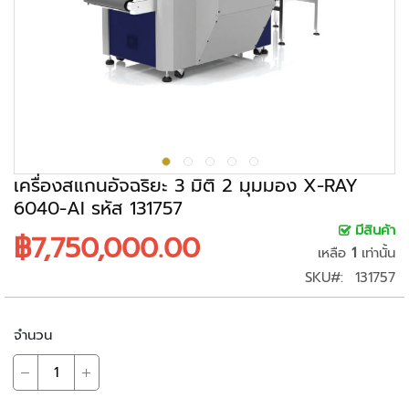
ะ
ร
ะ
บ
บ
ก
ล้
อ
ง
เครื่องสแกนอัจฉริยะ 3 มิติ 2 มุมมอง X-RAY
ว
6040-AI รหัส 131757
ง
มีสินค้า
฿7,750,000.00
จ
เหลือ
1
เท่านั้น
ร
SKU
131757
ปิ
ด
จำนวน
ก
ล้
อ
ง