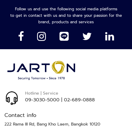
รับ
ล
จดหมาย
Follow us and use the following social media platforms
ห
ข่าว
to get in contact with us and to share your passion for the
ะ
ของ
brand, products and services
แ
เรา:
ล
ะ
เ
ค
รื่
อ
ง
เ
อ๊
ก
Hotline | Service
ซ
09-3030-5000
|
02-689-0888
เ
ร
Contact info
ย์
222 Rama III Rd, Bang Kho Laem, Bangkok 10120
ร