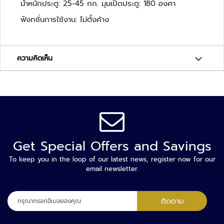
า
น้ำหนักประตู: 25-45 กก. มุมเปิดประตู: 180 องศา
ม
ฟังกชั่นการใช้งาน: ไม่ตั้งค้าง
ป
ล
อ
ด
ความคิดเห็น
ภั
ย
เ
ค
รื่
อ
Get Special Offers and Savings
ง
ต
To keep you in the loop of our latest news, register now for our
ร
email newsletter.
ว
จ
ลง
จั
ติดตาม
ทะเบียน
บ
เพื่อ
โ