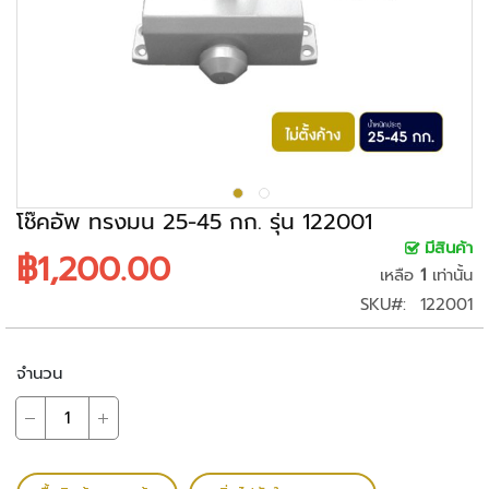
ะ
ร
ะ
บ
บ
ก
ล้
อ
ง
โช๊คอัพ ทรงมน 25-45 กก. รุ่น 122001
ว
มีสินค้า
฿1,200.00
ง
เหลือ
1
เท่านั้น
จ
SKU
122001
ร
ปิ
ด
จำนวน
ก
ล้
อ
ง