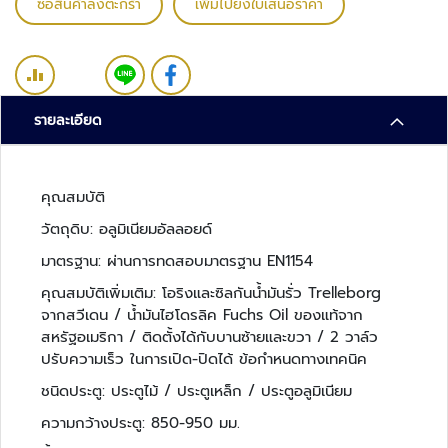
ซื้อสินค้าลงตะกร้า
เพิ่มไปยังใบเสนอราคา
ว
ง
จ
ร
ปิ
รายละเอียด
ด
ร
ะ
คุณสมบัติ
บ
วัตถุดิบ: อลูมิเนียมอัลลอยด์
บ
ต
มาตรฐาน: ผ่านการทดสอบมาตรฐาน EN1154
ร
คุณสมบัติเพิ่มเติม: โอริงและซิลกันน้ำมันรั่ว Trelleborg
ว
จากสวีเดน / น้ำมันไฮโดรลิค Fuchs Oil ของแท้จาก
จ
สหรัฐอเมริกา / ติดตั้งได้กับบานซ้ายและขวา / 2 วาล์ว
ส
ปรับความเร็ว ในการเปิด-ปิดได้ ข้อกำหนดทางเทคนิค
อ
บ
ชนิดประตู: ประตูไม้ / ประตูเหล็ก / ประตูอลูมิเนียม
ค
ความกว้างประตู: 850-950 มม.
ว