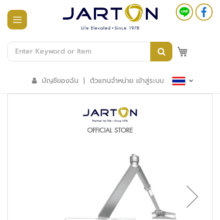
หน้า
แรก
M
สินค้า
ทั้งหมด
บัญชีของฉัน
|
ตัวแทนจำหน่าย เข้าสู่ระบบ
ร
ะ
บ
บ
อ
า
ค
า
ร
อั
จ
ฉ
ริ
ย