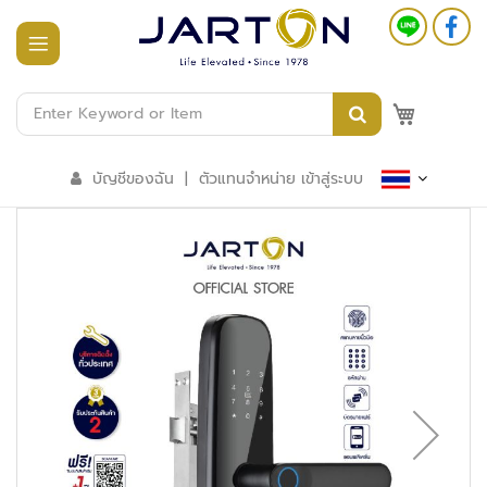
หน้า
แรก
M
สินค้า
ทั้งหมด
บัญชีของฉัน
|
ตัวแทนจำหน่าย เข้าสู่ระบบ
ร
ะ
บ
บ
อ
า
ค
า
ร
อั
จ
ฉ
ริ
ย