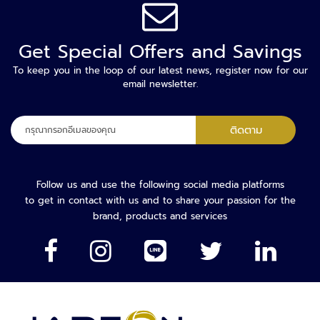
ะ
บ
บ
Get Special Offers and Savings
ต
ร
To keep you in the loop of our latest news, register now for our
ว
email newsletter.
จ
คั
ลง
ด
ติดตาม
ทะเบียน
ก
เพื่อ
ร
รับ
อ
จดหมาย
Follow us and use the following social media platforms
ง
ข่าว
to get in contact with us and to share your passion for the
ย
ของ
brand, products and services
า
เรา:
น
พ
า
ห
น
ะ