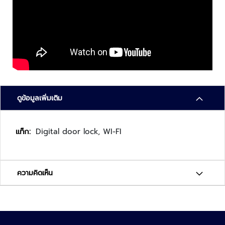
ล
ห
ะ
แ
ล
ะ
เ
ค
รื่
ดูข้อมูลเพิ่มเติม
อ
ง
เ
ดู
Digital door lock, WI-FI
อ๊
ข้อมูล
ก
เพิ่ม
ซ
เติม
เ
ความคิดเห็น
ร
ย์
ร