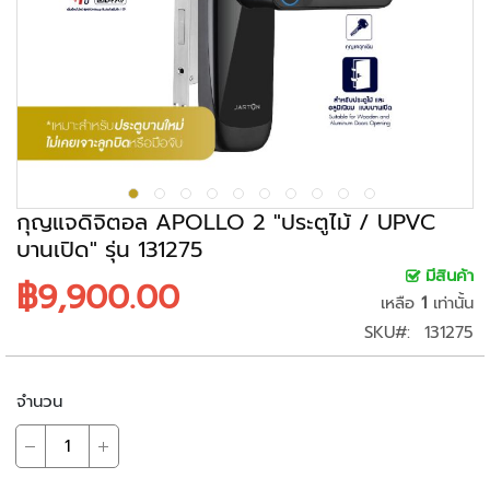
ะ
ร
ะ
บ
บ
ก
ล้
อ
ง
กุญแจดิจิตอล APOLLO 2 "ประตูไม้ / UPVC
ว
บานเปิด" รุ่น 131275
ง
มีสินค้า
฿9,900.00
จ
เหลือ
1
เท่านั้น
ร
SKU
131275
ปิ
ด
จำนวน
ก
ล้
อ
ง