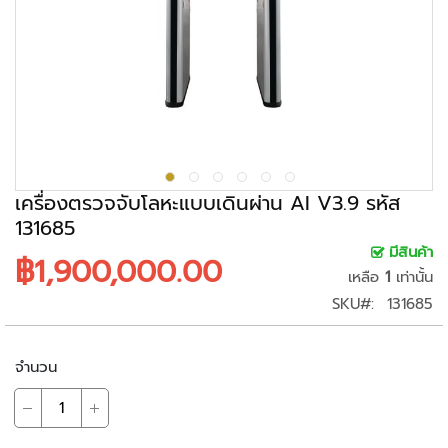
ะ
ร
ะ
บ
บ
ก
ล้
อ
ง
เครื่องตรวจจับโลหะแบบเดินผ่าน AI V3.9 รหัส
ว
131685
ง
มีสินค้า
฿1,900,000.00
จ
เหลือ
1
เท่านั้น
ร
SKU
131685
ปิ
ด
จำนวน
ก
ล้
อ
ง