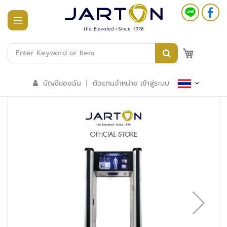
หน้า
แรก
M
สินค้า
ทั้งหมด
บัญชีของฉัน
|
ตัวแทนจำหน่าย เข้าสู่ระบบ
ร
ะ
บ
บ
อ
า
ค
า
ร
อั
จ
ฉ
ริ
ย