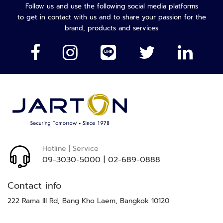
จั
จดหมาย
Follow us and use the following social media platforms
ด
ข่าว
to get in contact with us and to share your passion for the
ก
ของ
brand, products and services
า
เรา:
ร
ร
ะ
บ
บ
ที่
จ
อ
ด
ร
Hotline | Service
ถ
09-3030-5000
|
02-689-0888
ไ
Contact info
ม้
กั้
222 Rama III Rd, Bang Kho Laem, Bangkok 10120
น
ที่