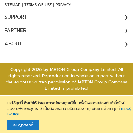
|
|
SITEMAP
TERMS OF USE
PRIVACY
จ
อ
SUPPORT
ด
ร
COMPLAINT
PARTNER
ถ
//
ARCHITECT
ABOUT
SATISFACTION SURVEY
อุ
CONSULTANT
ป
ABOUT US
ก
CONTRACTOR
CAREER
ร
DEALER
Copyright 2026 by JARTON Group Company Limited. All
ณ์
CONTACT US
rights reserved. Reproduction in whole or in part without
เ
ENGINEER
the express written permission of JARTON Group Company
ส
FOREIGN DISTRIBUTOR
Limited is prohibited.
ริ
INSTALLER
ม
เราใช้คุกกี้เพื่อทำให้ประสบการณ์ของคุณดีขึ้น
เพื่อให้สอดคล้องกับคำสั่งใหม่
PROJECT OWNER
ที่
ของ e-Privacy เราจำเป็นต้องขอความยินยอมจากคุณในการตั้งค่าคุกกี้
เรียนรู้
RESELLER
เพิ่มเติม
จ
STRATEGIC ALLIANCE
อ
อนุญาตคุกกี้
ด
SUB DEALER