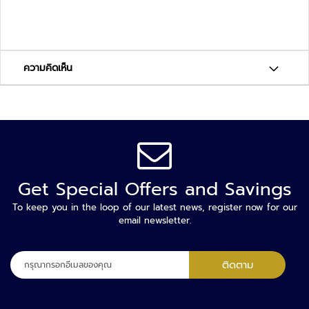
อั
จ
ฉ
ริ
ความคิดเห็น
ย
ะ
บ
อ
ดี้
ค
า
Get Special Offers and Savings
เ
To keep you in the loop of our latest news, register now for our
ม
email newsletter.
ร่
า
ลง
ติดตาม
ก
ทะเบียน
า
เพื่อ
ร
รับ