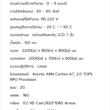
ช่วงความถี่การทำงาน : 0 ~ 9 แบนด์
ล
ห
การใช้พลังงาน : 50 ~ 60 วัตต์
ะ
พลังงานที่ใช้ทำงาน: 110-220 V
แ
ล
อุณหภูมิในการใช้งาน: - 20 C ~ + 50 C
ะ
ขนาดหน้าจอ : หน้าจอทัซสกรีน LCD 7 นิ้ว
เ
ค
น้ำหนัก : 120 กก.
รื่
ขนาด : 2200(ส) x 850(ก) x 800(ล) มม.
อ
ง
ขนาดช่อง : 2000(ส) x 700(ก) x 600(ล) มม.
เ
ระบบปฏิบัติการ : Linux
อ๊
ก
โปรเซสเซอร์ : 4cores ARM Cortex-A7; 2.0 TOPS
ซ
NPU Processor
เ
แรม : 2G
ร
แฟลช : 16G
ย์
กล้อง : 1/2 HD Cam,1920*1080 พิกเซล
ร