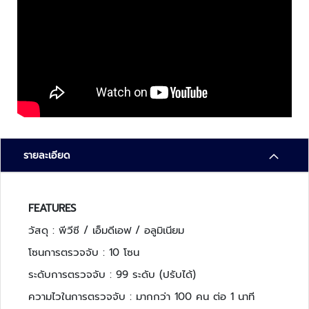
า
ม
ป
ล
อ
ด
ภั
ย
เ
ค
รายละเอียด
รื่
อ
ง
FEATURES
ต
ร
วัสดุ : พีวีซี / เอ็มดีเอฟ / อลูมิเนียม
ว
โซนการตรวจจับ : 10 โซน
จ
จั
ระดับการตรวจจับ : 99 ระดับ (ปรับได้)
บ
ความไวในการตรวจจับ : มากกว่า 100 คน ต่อ 1 นาที
โ