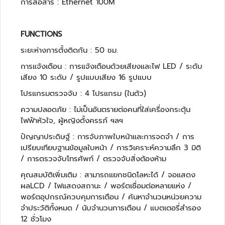
การสื่อสาร : Ethernet 100M
ะ
บ
บ
FUNCTIONS
ต
ร
ระยะห่างการตั้งติดกัน : 50 ชม.
ว
การแจ้งเตือน : การแจ้งเตือนด้วยเสียงและไฟ LED / ระดับ
จ
เสียง 10 ระดับ / รูปแบบเสียง 16 รูปแบบ
คั
ด
โปรแกรมตรวจจับ : 4 โปรแกรม (ในตัว)
ก
ความปลอดภัย : ไม่เป็นอันตรายต่อคนที่ใส่เครื่องกระตุ้น
ร
ไฟฟ้าหัวใจ, ผู้หญิงตั้งครรภ์ ฯลฯ
อ
ง
ปัญญาประดิษฐ์ : การจับภาพใบหน้าและการจดจำ / การ
ย
เปรียบเทียบฐานข้อมูลใบหน้า / การวิเคราะห์ความลึก 3 มิติ
า
/ การตรวจจับโทรศัพท์ / ตรวจจับสิ่งต้องห้าม
น
คุณสมบัติเพิ่มเติม : สามารถแยกชนิดโลหะได้ / จอแสดง
พ
ผลLCD / ไฟแสดงสถานะ / พอร์ตเชื่อมต่อหลายแห่ง /
า
พอร์ตอุปกรณ์ควบคุมการเตือน / ค้นหาจำนวนหน่วยความ
ห
จำประวัติทั้งหมด / นับจำนวนการเตือน / แบตเตอรี่สำรอง
น
12 ชั่วโมง
ะ