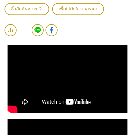
ว
ซื้อสินค้าลงตะกร้า
เพิ่มไปยังใบเสนอราคา
ง
จ
ร
ปิ
ด
ร
ะ
บ
บ
ต
ร
ว
จ
ส
อ
บ
ค
ว