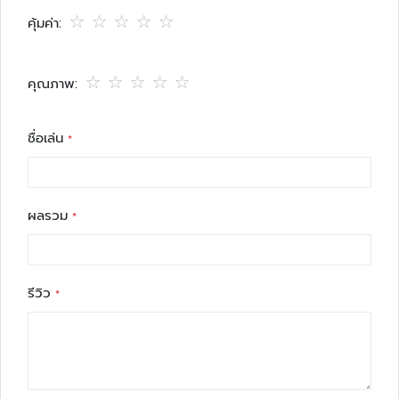
า
star
stars
stars
stars
stars
ม
คุ้มค่า
ป
1
2
3
4
5
ล
star
stars
stars
stars
stars
อ
คุณภาพ
ด
1
2
3
4
5
ภั
star
stars
stars
stars
stars
ชื่อเล่น
ย
เ
ค
ผลรวม
รื่
อ
ง
ต
รีวิว
ร
ว
จ
จั
บ
โ