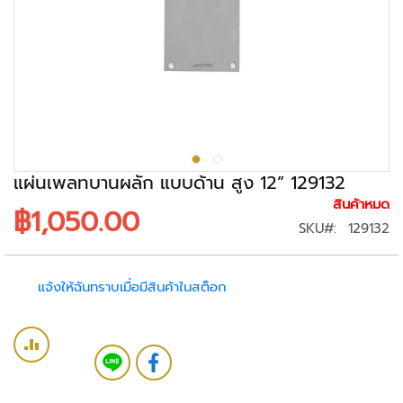
ะ
ร
ะ
บ
บ
ก
ล้
อ
ง
แผ่นเพลทบานผลัก แบบด้าน สูง 12” 129132
ว
สินค้าหมด
฿1,050.00
ง
SKU
129132
จ
ร
ปิ
แจ้งให้ฉันทราบเมื่อมีสินค้าในสต็อก
ด
ก
ล้
อ
ง