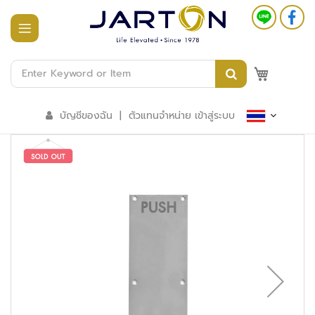
หน้า
แรก
M
สินค้า
ทั้งหมด
บัญชีของฉัน
|
ตัวแทนจำหน่าย เข้าสู่ระบบ
ร
ะ
บ
บ
อ
า
ค
า
ร
อั
จ
ฉ
ริ
ย