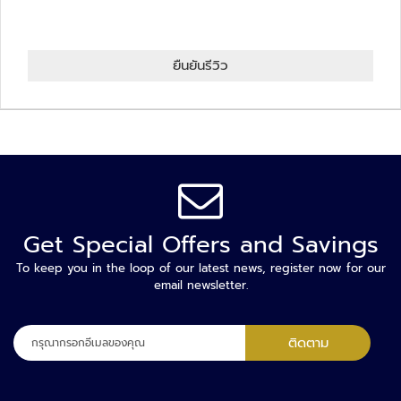
ล
ห
ะ
ยืนยันรีวิว
แ
ล
ะ
เ
ค
รื่
อ
ง
เ
Get Special Offers and Savings
อ๊
ก
To keep you in the loop of our latest news, register now for our
email newsletter.
ซ
เ
ร
ลง
ติดตาม
ย์
ทะเบียน
เพื่อ
ร
รับ