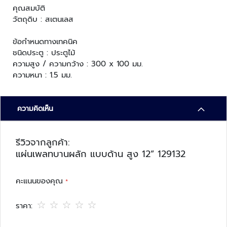
ว
คุณสมบัติ
ง
วัตถุดิบ : สเตนเลส
จ
ร
ข้อกำหนดทางเทคนิค
ปิ
ชนิดประตู : ประตูไม้
ด
ความสูง / ความกว้าง : 300 x 100 มม.
ความหนา : 1.5 มม.
ร
ะ
บ
ความคิดเห็น
บ
ต
ร
รีวิวจากลูกค้า:
ว
แผ่นเพลทบานผลัก แบบด้าน สูง 12” 129132
จ
ส
คะแนนของคุณ
อ
บ
ราคา
ค
ว
1
2
3
4
5