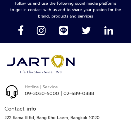
ะ
จดหมาย
Follow us and use the following social media platforms
บ
ข่าว
to get in contact with us and to share your passion for the
บ
ของ
brand, products and services
ต
เรา:
ร
ว
จ
คั
ด
ก
ร
อ
ง
ย
Hotline | Service
า
09-3030-5000
|
02-689-0888
น
พ
Contact info
า
ห
222 Rama III Rd, Bang Kho Laem, Bangkok 10120
น
ะ