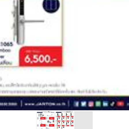
ควบคุม
การ
เข้า
ถึง
ลง
เวลา
ทำงาน
ตัว
อ่าน
ข้อมูล
บอร์ด
ควบคุม
ประตู
ควบคุม
อุปกรณ์
เสริม
ตัว
รับรอง
ระบบ
การ