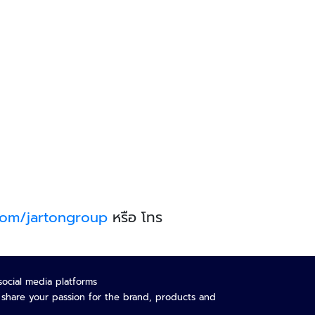
com/jartongroup
หรือ โทร
social media platforms
o share your passion for the brand, products and