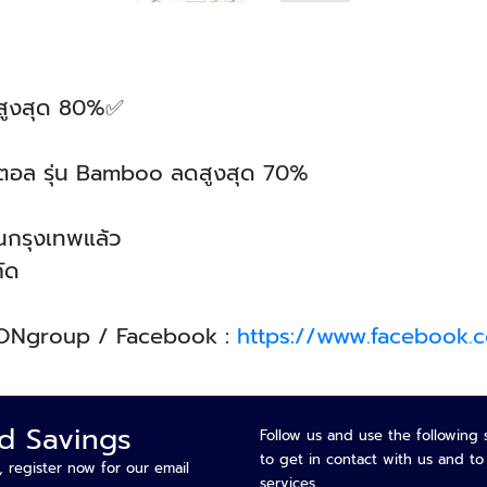
จัดการ
โรงแรม
กุญแจ
โรงแรม
อุปกรณ์
ูงสุด 80%✅
เสริม
ระบบ
จิตอล รุ่น Bamboo ลดสูงสุด 70%
บ้าน
อัตโนมัติ
ระบบ
ในกรุงเทพแล้ว
บ้าน
กัด
อัจฉริยะ
หมวด
การ
ARTONgroup / Facebook :
https://www.facebook.
เชื่อม
ต่อ
หมวด
ความ
nd Savings
Follow us and use the following 
ปลอดภัย
to get in contact with us and t
หมวด
, register now for our email
services
ระบบ