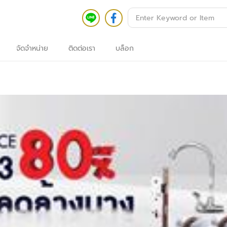
จัดจำหน่าย
ติดต่อเรา
บล็อก
้า
รก
นค้า
้งหมด
ระบบ
อาคาร
ัจฉริยะ
ระบบ
กล้อง
วงจรปิด
กล้อง
วงจรปิด
ระบบ
ตรวจ
สอบ
ความ