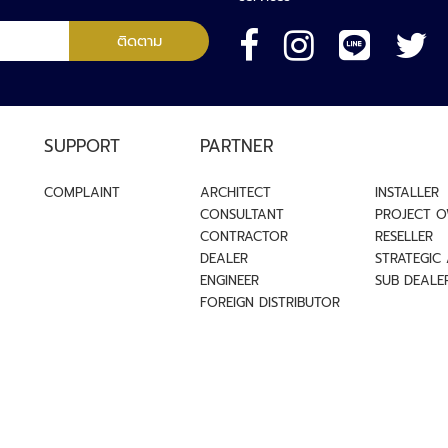
ปรับ
ติดตาม
อาการ
และ
ไฟฟ้า
หมวด
เครื่อง
SUPPORT
PARTNER
ใช้
ไฟฟ้า
COMPLAINT
ARCHITECT
INSTALLER
หมวด
CONSULTANT
PROJECT 
สุขภาพ
CONTRACTOR
RESELLER
หมวด
DEALER
STRATEGIC
ควบคุม
ENGINEER
SUB DEALE
กุญแจ
FOREIGN DISTRIBUTOR
ดิจิตอล
ระบบ
การ
จัดการ
ผู้
เยี่ยม
ชม