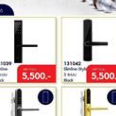
ปลอดภัย
เครื่อง
ตรวจ
จับ
โลหะ
และ
เครื่อง
เอ๊ก
ซเรย์
ระบบ
ตรวจ
คัด
กรอง
ยาน
พาหนะ
อัจฉริยะ
บอดี้
คา
เม
ร่า