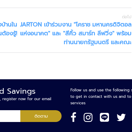
จัดการ
โรงแรม
กุญแจ
ต่อไป
โรงแรม
บ้านใน
JARTON เข้าร่วมงาน "โคราช มหานครดิจิตอล
อุปกรณ์
ต้องรู้!
แห่งอนาคต" และ "สีคิ้ว สมาร์ท ลีฟวิ่ง" พร้อม
เสริม
ระบบ
ท่านนายกรัฐมนตรี และคณะ
บ้าน
อัตโนมัติ
ระบบ
บ้าน
อัจฉริยะ
หมวด
การ
nd Savings
Follow us and use the following 
เชื่อม
to get in contact with us and t
ต่อ
, register now for our email
services
หมวด
ความ
ติดตาม
ปลอดภัย
หมวด
ระบบ