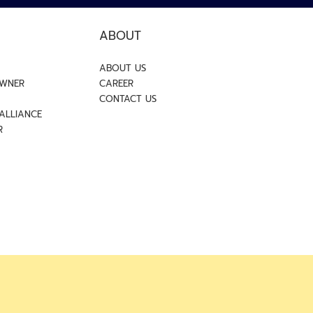
ABOUT
ABOUT US
OWNER
CAREER
CONTACT US
 ALLIANCE
R
 the express written permission of JARTON Group