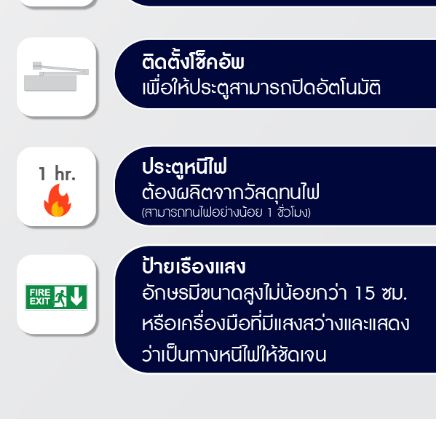
ควบคุม
การ
เข้า
ถึง
ลง
เวลา
ทำงาน
ตัว
อ่าน
ข้อมูล
บอร์ด
ควบคุม
ประตู
ควบคุม
อุปกรณ์
เสริม
ตัว
รับรอง
ระบบ
การ