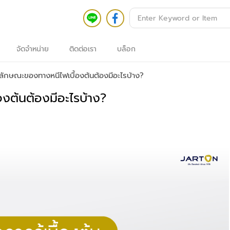
จัดจำหน่าย
ติดต่อเรา
บล็อก
้า
รก
้ลักษณะของทางหนีไฟเบื้องต้นต้องมีอะไรบ้าง?
นค้า
้งหมด
องต้นต้องมีอะไรบ้าง?
ระบบ
อาคาร
ัจฉริยะ
ระบบ
กล้อง
วงจรปิด
กล้อง
วงจรปิด
ระบบ
ตรวจ
สอบ
ความ