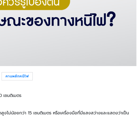
ปลอดภัย
เครื่อง
ตรวจ
จับ
โลหะ
และ
เครื่อง
เอ๊ก
ซเรย์
ระบบ
ตรวจ
คัด
คานผลักหนีไฟ
กรอง
ยาน
0 เซนติเมตร
พาหนะ
อัจฉริยะ
บอดี้
งไม่น้อยกว่า 15 เซนติเมตร หรือเครื่องมือที่มีแสงสว่างและแสดงว่าเป็น
คา
เม
ร่า