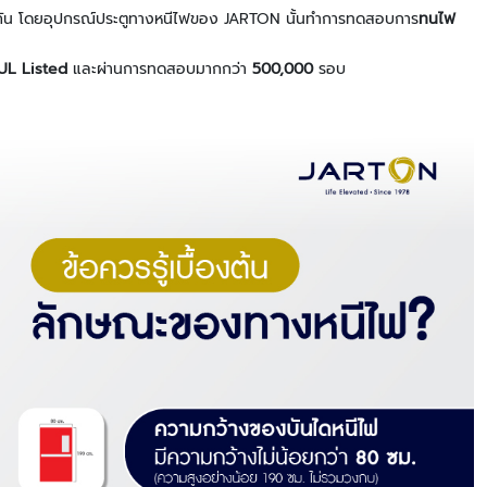
การ
้กัน โดยอุปกรณ์ประตูทางหนีไฟของ JARTON นั้นทำการทดสอบการ
ทนไฟ
จัดการ
ระบบ
L Listed
และผ่านการทดสอบมากกว่า
500,000
รอบ
ที่
จอด
รถ
ไม้
กั้น
ที่
จอด
รถ
อุปกรณ์
เสริม
ที่
จอด
อัตโนมัติ
ระบบ
ลง
เวลา
ทำงาน
และ