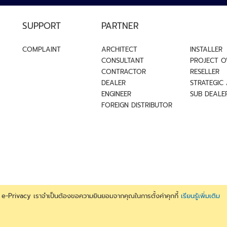
ปรับ
อาการ
SUPPORT
PARTNER
และ
ไฟฟ้า
COMPLAINT
ARCHITECT
INSTALLER
หมวด
CONSULTANT
PROJECT 
เครื่อง
CONTRACTOR
RESELLER
ใช้
DEALER
STRATEGIC
ไฟฟ้า
ENGINEER
SUB DEALE
หมวด
FOREIGN DISTRIBUTOR
สุขภาพ
หมวด
ควบคุม
กุญแจ
ดิจิตอล
ระบบ
การ
จัดการ
ง e-Privacy เราจำเป็นต้องขอความยินยอมจากคุณในการตั้งค่าคุกกี้
เรียนรู้เพิ่มเติม
ผู้
. All rights reserved. Reproduction in whole or in part without
เยี่ยม
Company Limited is prohibited.
ชม