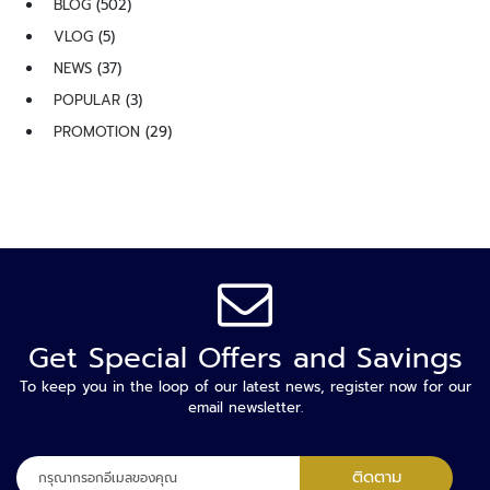
BLOG
(502)
จั
ด
VLOG
(5)
ก
NEWS
(37)
า
POPULAR
(3)
ร
ร
PROMOTION
(29)
ะ
บ
บ
ที่
จ
อ
ด
ร
ถ
Get Special Offers and Savings
To keep you in the loop of our latest news, register now for our
ไ
email newsletter.
ม้
กั้
น
ลง
ติดตาม
ที่