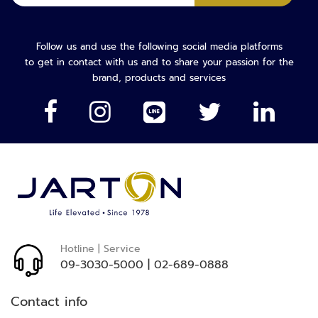
ทะเบียน
จ
เพื่อ
อ
รับ
ด
จดหมาย
Follow us and use the following social media platforms
ร
ข่าว
to get in contact with us and to share your passion for the
ถ
ของ
brand, products and services
เรา:
อุ
ป
ก
ร
ณ์
เ
ส
ริ
ม
Hotline | Service
ที่
09-3030-5000
|
02-689-0888
จ
อ
Contact info
ด