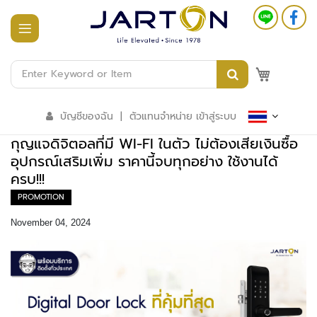
หน้า
แรก
M
สินค้า
ทั้งหมด
บัญชีของฉัน
|
ตัวแทนจำหน่าย เข้าสู่ระบบ
ร
กุญแจดิจิตอลที่มี WI-FI ในตัว ไม่ต้องเสียเงินซื้อ
ะ
บ
อุปกรณ์เสริมเพิ่ม ราคานี้จบทุกอย่าง ใช้งานได้
บ
ครบ!!!
อ
า
PROMOTION
ค
November 04, 2024
า
ร
อั
จ
ฉ
ริ
ย