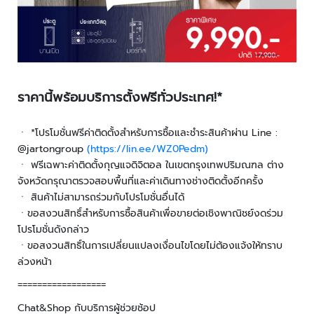
ะ
บ
บ
ต
ร
ว
ราคานี้พร้อมบริการตั้งฟรีทั่วประเทศ!*
จ
คั
ด
ㆍ *โปรโมชั่นฟรีค่าติดตั้งสำหรับการซื้อและชำระสินค้าผ่าน Line :
ก
@jartongroup
(https://lin.ee/WZ0Pedm)
ร
ㆍ ฟรีเฉพาะค่าติดตั้งกุญแจดิจิตอล ในเขตกรุงเทพปริมณฑล ต่าง
อ
จังหวัดกรุณาตรวจสอบพื้นที่และค่าเดินทางช่างติดตั้งอีกครั้ง
ง
ㆍ สินค้าไม่สามารถร่วมกับโปรโมชั่นอื่นได้
ย
ㆍขอสงวนสิทธิ์สำหรับการซื้อสินค้าเพื่อขายต่อเชิงพาณิชย์งดร่วม
า
โปรโมชั่นดังกล่าว
น
ㆍขอสงวนสิทธิ์ในการเปลี่ยนแปลงเงื่อนไขโดยไม่ต้องแจ้งให้ทราบ
พ
ล่วงหน้า
า
ห
==================
น
Chat&Shop กับบริการผู้ช่วยช้อป
ะ