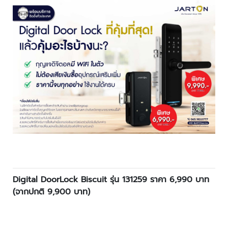
ว
ง
จ
ร
ปิ
ด
ร
ะ
บ
บ
ต
ร
ว
จ
ส
Digital DoorLock Biscuit รุ่น 131259 ราคา 6,990 บาท
อ
(จากปกติ 9,900 บาท)
บ
ค
ว