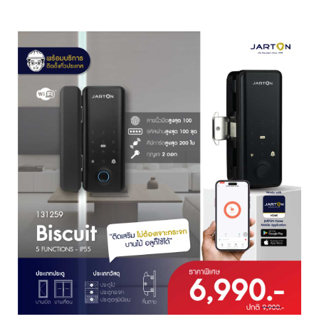
า
ม
ป
ล
อ
ด
ภั
ย
เ
ค
รื่
อ
ง
ต
ร
ว
จ
จั
บ
โ