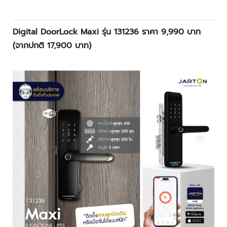
ล
ห
ะ
Digital DoorLock Maxi รุ่น 131236 ราคา 9,990 บาท
แ
(จากปกติ 17,900 บาท)
ล
ะ
เ
ค
รื่
อ
ง
เ
อ๊
ก
ซ
เ
ร
ย์
ร