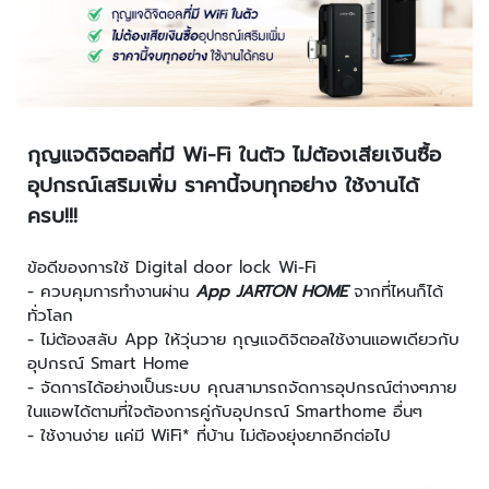
ะ
ร
ะ
บ
บ
ก
กุญแจดิจิตอลที่มี Wi-Fi ในตัว ไม่ต้องเสียเงินซื้อ
ล้
อุปกรณ์เสริมเพิ่ม ราคานี้จบทุกอย่าง ใช้งานได้
อ
ครบ!!!
ง
ว
ง
ข้อดีของการใช้ Digital door lock Wi-Fi
จ
- ควบคุมการทำงานผ่าน
App JARTON HOME
จากที่ไหนก็ได้
ร
ทั่วโลก
ปิ
- ไม่ต้องสลับ App ให้วุ่นวาย กุญแจดิจิตอลใช้งานแอพเดียวกับ
ด
อุปกรณ์ Smart Home
- จัดการได้อย่างเป็นระบบ คุณสามารถจัดการอุปกรณ์ต่างๆภาย
ก
ในแอพได้ตามที่ใจต้องการคู่กับอุปกรณ์ Smarthome อื่นๆ
ล้
- ใช้งานง่าย แค่มี WiFi* ที่บ้าน ไม่ต้องยุ่งยากอีกต่อไป
อ
ง