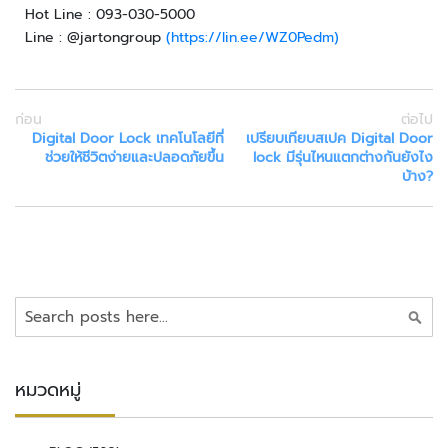
Hot Line : 093-030-5000
อั
Line : @jartongroup
(https://lin.ee/WZ0Pedm)
จ
ฉ
ริ
ย
ก่อน
ต่อไป
ะ
Digital Door Lock เทคโนโลยีที่
เปรียบเทียบสเปค Digital Door
ช่วยให้ชีวิตง่ายและปลอดภัยขึ้น
lock มีรุ่นไหนแตกต่างกันยังไง
บ
บ้าง?
อ
ดี้
ค
า
เ
ม
ค้นหา
ร่
า
หมวดหมู่
ก
า
ร