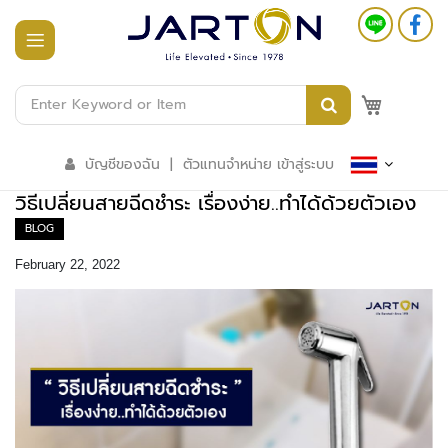
หน้า
แรก
M
สินค้า
ทั้งหมด
บัญชีของฉัน
|
ตัวแทนจำหน่าย เข้าสู่ระบบ
ร
วิธีเปลี่ยนสายฉีดชำระ เรื่องง่าย..ทำได้ด้วยตัวเอง
ะ
บ
BLOG
บ
อ
February 22, 2022
า
ค
า
ร
อั
จ
ฉ
ริ
ย