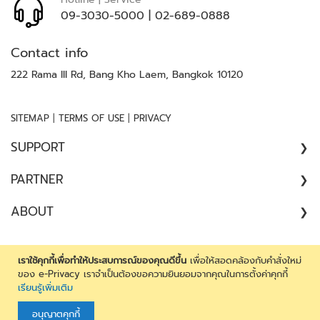
อั
09-3030-5000
|
02-689-0888
จ
ฉ
Contact info
ริ
222 Rama III Rd, Bang Kho Laem, Bangkok 10120
ย
ะ
|
|
SITEMAP
TERMS OF USE
PRIVACY
บ
อ
SUPPORT
ดี้
ค
COMPLAINT
PARTNER
า
//
เ
ARCHITECT
ABOUT
SATISFACTION SURVEY
ม
CONSULTANT
ร่
ABOUT US
า
CONTRACTOR
CAREER
เราใช้คุกกี้เพื่อทำให้ประสบการณ์ของคุณดีขึ้น
เพื่อให้สอดคล้องกับคำสั่งใหม่
DEALER
Copyright 2026 by JARTON Group Company Limited. All
ของ e-Privacy เราจำเป็นต้องขอความยินยอมจากคุณในการตั้งค่าคุกกี้
ก
CONTACT US
เรียนรู้เพิ่มเติม
rights reserved. Reproduction in whole or in part without
ENGINEER
า
the express written permission of JARTON Group Company
ร
FOREIGN DISTRIBUTOR
อนุญาตคุกกี้
Limited is prohibited.