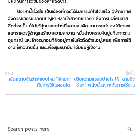
า
ป้องกันการรั่วซึมของสายฉีดชำระ
ม
ปัญหาน้ำรั่วซึม เป็นเรื่องที่ควรได้รับการแก้ไขโดยเร็ว ผู้พักอาศัย
ป
จึงควรมีวิธีรับมือกับปัญหาเหล่านี้อย่างทันท่วงที ซึ่งการเปลี่ยนสาย
ล
ฉีดชำระนั้น ก็ไม่ได้ยุ่งยากอย่างที่หลายคนคิด สามารถทำเองได้ง่ายๆ
อ
และเราควรรู้จักดูแลรักษาความสะอาด หมั่นล้างคราบหินปูนที่เกาะตาม
ด
อุปกรณ์ และล้างตะกอนที่ฝังอยู่ภายในหัวฉีดชำระอยู่เสมอ เพื่อการใช้
ภั
งานที่ยาวนานขึ้น และเพื่อสุขอนามัยที่ดีของผู้ใช้งาน
ย
เ
ค
ก่อน
ต่อไป
รื่
เลือกสายฉีดชำระแบบไหน ให้เหมาะ
ปรับความแรงอย่างไร ให้ “สายฉีด
อ
กับการใช้ในคอนโด
ชำระ” พลังน้ำเหมาะกับการใช้งาน
ง
ต
ร
ว
จ
จั
ค้นหา
บ
โ