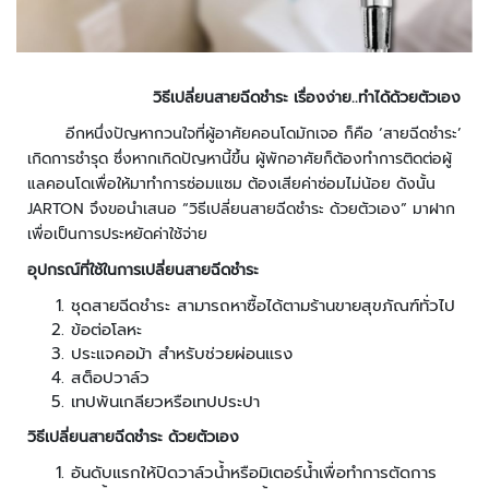
ะ
ร
ะ
บ
วิธีเปลี่ยนสายฉีดชำระ เรื่องง่าย..ทำได้ด้วยตัวเอง
บ
อีกหนึ่งปัญหากวนใจที่ผู้อาศัยคอนโดมักเจอ ก็คือ ‘สายฉีดชำระ’
ก
เกิดการชำรุด ซึ่งหากเกิดปัญหานี้ขึ้น ผู้พักอาศัยก็ต้องทำการติดต่อผู้
ล้
แลคอนโดเพื่อให้มาทำการซ่อมแซม ต้องเสียค่าซ่อมไม่น้อย ดังนั้น
อ
JARTON จึงขอนำเสนอ “วิธีเปลี่ยนสายฉีดชำระ ด้วยตัวเอง” มาฝาก
ง
เพื่อเป็นการประหยัดค่าใช้จ่าย
ว
ง
อุปกรณ์ที่ใช้ในการเปลี่ยนสายฉีดชำระ
จ
ชุดสายฉีดชำระ สามารถหาซื้อได้ตามร้านขายสุขภัณฑ์ทั่วไป
ร
ข้อต่อโลหะ
ปิ
ประแจคอม้า สำหรับช่วยผ่อนแรง
ด
สต็อปวาล์ว
เทปพันเกลียวหรือเทปประปา
ก
ล้
วิธีเปลี่ยนสายฉีดชำระ ด้วยตัวเอง
อ
อันดับแรกให้ปิดวาล์วน้ำหรือมิเตอร์น้ำเพื่อทำการตัดการ
ง