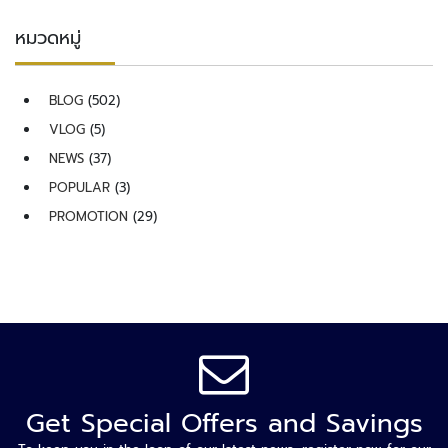
ล
หมวดหมู่
ห
ะ
แ
BLOG
(502)
ล
ะ
VLOG
(5)
เ
NEWS
(37)
ค
POPULAR
(3)
รื่
อ
PROMOTION
(29)
ง
เ
อ๊
ก
ซ
เ
ร
ย์
Get Special Offers and Savings
ร