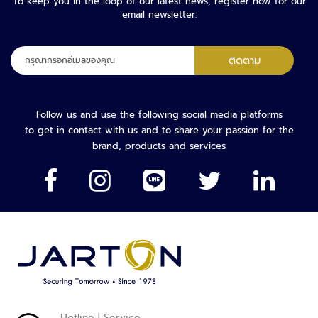
To keep you in the loop of our latest news, register now for our
ะ
email newsletter.
บ
บ
ต
ลง
ติดตาม
ร
ทะเบียน
ว
เพื่อ
จ
รับ
คั
จดหมาย
Follow us and use the following social media platforms
ด
ข่าว
to get in contact with us and to share your passion for the
ก
ของ
brand, products and services
ร
เรา:
อ
ง
ย
า
น
พ
า
ห
น
ะ
Hotline | Service