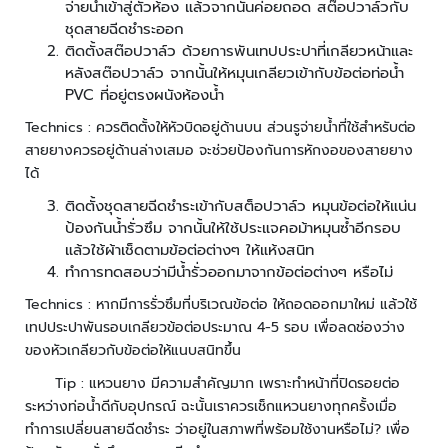
จ่ายน้ำเข้าสู่ตัวห้อง แล้วจากนั้นค่อยถอด สต๊อปวาล์วกับ
ว
ชุดสายฉีดชำระออก
ง
ติดตั้งสต๊อปวาล์ว ด้วยการพันเทปประปาที่เกลียวหน้าและ
จ
หลังสต๊อปวาล์ว จากนั้นให้หมุนเกลียวเข้ากับข้อต่อท่อน้ำ
ร
PVC ที่อยู่ตรงผนังห้องน้ำ
ปิ
ด
Technics : ควรติดตั้งให้หัวบิดอยู่ด้านบน ส่วนรูจ่ายน้ำที่ใช้สำหรับต่อ
สายยางควรอยู่ด้านล่างเสมอ จะช่วยป้องกันการหักงอของสายยาง
ร
ได้
ะ
ติดตั้งชุดสายฉีดชำระเข้ากับสต็อปวาล์ว หมุนข้อต่อให้แน่น
บ
ป้องกันน้ำรั่วซึม จากนั้นให้ใช้ประแจคอม้าหมุนซ้ำอีกรอบ
บ
แล้วใช้ผ้าเช็ดตามข้อต่อต่างๆ ให้แห้งสนิท
ต
ทำการทดสอบว่ามีน้ำรั่วออกมาจากข้อต่อต่างๆ หรือไม่
ร
ว
Technics : หากมีการรั่วซึมที่บริเวณข้อต่อ ให้ถอดออกมาใหม่ แล้วใช้
จ
เทปประปาพันรอบเกลียวข้อต่อประมาณ 4-5 รอบ เพื่อลดช่องว่าง
ส
ของหัวเกลียวกับข้อต่อให้แนบสนิทขึ้น
อ
Tip : แหวนยาง มีความสำคัญมาก เพราะทำหน้าที่ปิดรอยต่อ
บ
ค
ระหว่างท่อน้ำดีกับอุปกรณ์ ฉะนั้นเราควรเช็กแหวนยางทุกครั้งเมื่อ
ว
ทำการเปลี่ยนสายฉีดชำระ ว่าอยู่ในสภาพที่พร้อมใช้งานหรือไม่? เพื่อ