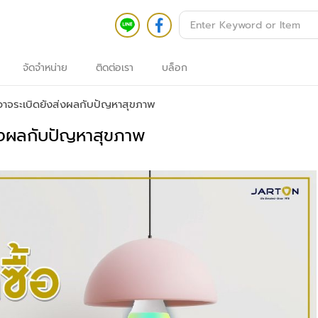
จัดจำหน่าย
ติดต่อเรา
บล็อก
้า
รก
อาจระเบิดยังส่งผลกับปัญหาสุขภาพ
นค้า
้งหมด
ส่งผลกับปัญหาสุขภาพ
ระบบ
อาคาร
ัจฉริยะ
ระบบ
กล้อง
วงจรปิด
กล้อง
วงจรปิด
ระบบ
ตรวจ
สอบ
ความ