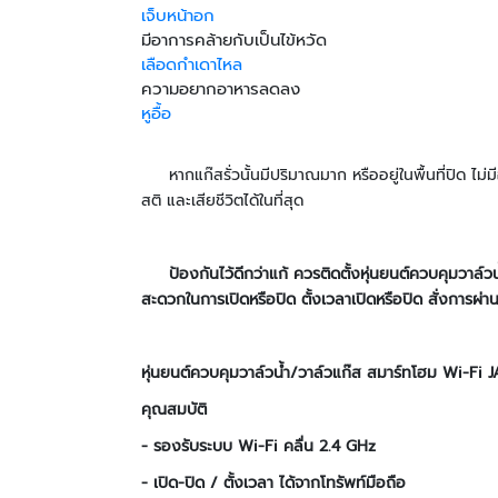
เจ็บหน้าอก
มีอาการคล้ายกับเป็นไข้หวัด
เลือดกำเดาไหล
ความอยากอาหารลดลง
หูอื้อ
หากแก๊สรั่วนั้นมีปริมาณมาก หรืออยู่ในพื้นที่ปิด ไม่
สติ และเสียชีวิตได้ในที่สุด
ป้องกันไว้ดีกว่าแก้ ควรติดตั้งหุ่นยนต์ควบคุมวาล์ว
สะดวกในการเปิดหรือปิด ตั้งเวลาเปิดหรือปิด สั่งการผ่า
หุ่นยนต์ควบคุมวาล์วน้ำ/วาล์วแก๊ส สมาร์ทโฮม
Wi-Fi 
คุณสมบัติ
-
รองรับระบบ
Wi-Fi
คลื่น
2.4 GHz
- เปิด-ปิด / ตั้งเวลา ได้จากโทรัพท์มือถือ