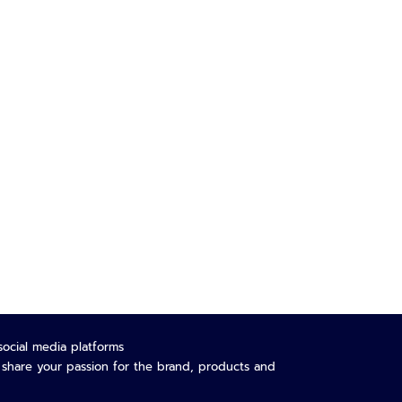
social media platforms
o share your passion for the brand, products and