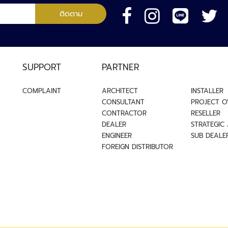
จัดการ
ติดตาม
โรงแรม
กุญแจ
โรงแรม
อุปกรณ์
เสริม
SUPPORT
PARTNER
ระบบ
บ้าน
COMPLAINT
ARCHITECT
INSTALLER
อัตโนมัติ
CONSULTANT
PROJECT 
ระบบ
CONTRACTOR
RESELLER
บ้าน
DEALER
STRATEGIC
อัจฉริยะ
ENGINEER
SUB DEALE
หมวด
FOREIGN DISTRIBUTOR
การ
เชื่อม
ต่อ
หมวด
ความ
ปลอดภัย
หมวด
ระบบ