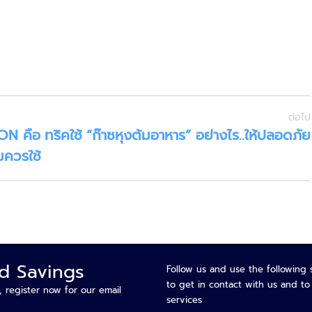
ควบคุม
การ
เข้า
ถึง
ลง
เวลา
ทำงาน
ตัว
ต่อไป
TON คือ
ทริคใช้ “ก๊าซหุงต้มอาหาร” อย่างไร..ให้ปลอดภัย
อ่าน
ข้อมูล
มควรใช้
บอร์ด
ควบคุม
ประตู
ควบคุม
อุปกรณ์
เสริม
ตัว
nd Savings
Follow us and use the following 
รับรอง
to get in contact with us and t
ระบบ
, register now for our email
services
การ