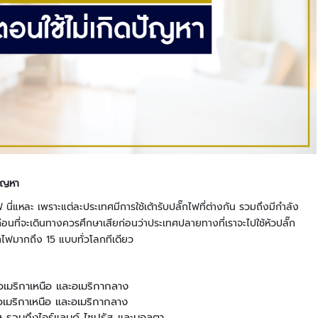
ปลอดภัย
เครื่อง
ตรวจ
จับ
โลหะ
และ
เครื่อง
เอ๊ก
ซเรย์
ระบบ
ตรวจ
คัด
ปัญหา
กรอง
 นี่แหละ เพราะแต่ละประเทศมีการใช้เต้ารับปลั๊กไฟที่ต่างกัน รวมถึงมีกำลัง
ยาน
ก่อนที่จะเดินทางควรศึกษาเสียก่อนว่าประเทศปลายทางที่เราจะไปใช้หัวปลั๊ก
พาหนะ
ั๊กไฟมากถึง 15 แบบทั่วโลกทีเดียว
อัจฉริยะ
บอดี้
คา
อเมริกาเหนือ และอเมริกากลาง
เม
อเมริกาเหนือ และอเมริกากลาง
ร่า
ษ รวมถึงไอร์แลนด์ ไซปรัส และมอลตา