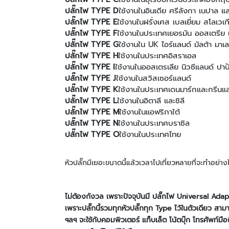
ปลั๊กไฟ
TYPE D
ใช้งานในอินเดีย ศรีลังกา เนปาล แล
ปลั๊กไฟ
TYPE E
ใช้งานในฝรั่งเศส เบลเยี่ยม สโลเวเกี
ปลั๊กไฟ
TYPE F
ใช้งานในประเทศเยอรมัน ออสเตรีย 
ปลั๊กไฟ
TYPE G
ใช้งานใน UK
ไอร์แลนด์ มัลต้า มาเ
ปลั๊กไฟ
TYPE H
ใช้งานในประเทศอิสราเอล
ปลั๊กไฟ
TYPE I
ใช้งานในออสเตรเลีย นิวซีแลนด์ ปาปั
ปลั๊กไฟ
TYPE J
ใช้งานในสวิสเซอร์แลนด์
ปลั๊กไฟ
TYPE K
ใช้งานในประเทศเดนมาร์กและกรีนแ
ปลั๊กไฟ
TYPE L
ใช้งานในอิตาลี และชิลี
ปลั๊กไฟ
TYPE M
ใช้งานในแอฟริกาใต้
ปลั๊กไฟ
TYPE N
ใช้งานในประเทศบราซิล
ปลั๊กไฟ
TYPE O
ใช้งานในประเทศไทย
หัวปลั๊กมีเยอะขนาดนี้แล้วเวลาไปเที่ยวหลายที่จะทำอย่างไ
ไม่ต้องกังวล เพราะปัจจุบันมี
ปลั๊กไฟ
Universal Ada
เพราะปลั๊กนี้รวมทุกหัวปลั๊กทุก
Type
ไว้ในตัวเดียว สาม
ฯลฯ
จะใช้กับคอมพิวเตอร์ แท็บเล็ต โน้ตบุ๊ก โทรศัพท์ม