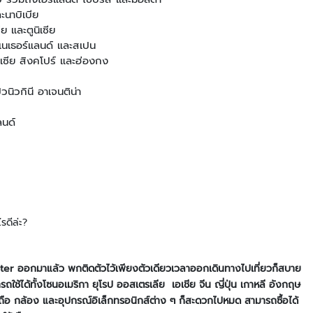
การ
ะนาบิเบีย
จัดการ
ย และตูนิเซีย
ระบบ
เนเธอร์แลนด์ และสเปน
ที่
ลเซีย สิงคโปร์ และฮ่องกง
จอด
รถ
วนิวกินี อาเจนติน่า
ไม้
กั้น
ลนด์
ที่
จอด
รถ
อุปกรณ์
เสริม
ที่
จอด
รดีล่ะ?
อัตโนมัติ
ระบบ
ลง
pter
ออกมาแล้ว พกติดตัวไว้เพียงตัวเดียวเวลาออกเดินทางไปเที่ยวก็สบาย
เวลา
ารถใช้ได้ทั้งโซนอเมริกา ยุโรป ออสเตรเลีย เอเชีย จีน ญี่ปุ่น เกาหลี อังกฤษ
ทำงาน
ือถือ กล้อง และอุปกรณ์อิเล็กทรอนิกส์ต่าง ๆ ก็สะดวกไปหมด สามารถซื้อได้
และ