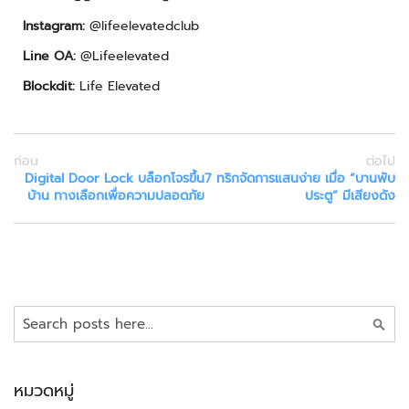
ะ
บ
Instagram
:
@lifeelevatedclub
บ
Line OA
:
@Lifeelevated
ต
ร
Blockdit
:
Life Elevated
ว
จ
คั
ก่อน
ต่อไป
ด
Digital Door Lock บล็อกโจรขึ้น
7 ทริกจัดการแสนง่าย เมื่อ “บานพับ
ก
บ้าน ทางเลือกเพื่อความปลอดภัย
ประตู” มีเสียงดัง
ร
อ
ง
ย
า
น
ค้นหา
พ
า
ห
น
หมวดหมู่
ะ