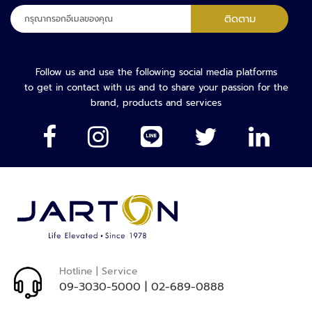
จั
ลง
ติดตาม
ด
ทะเบียน
ก
เพื่อ
า
รับ
ร
จดหมาย
Follow us and use the following social media platforms
ร
ข่าว
to get in contact with us and to share your passion for the
ะ
ของ
brand, products and services
บ
เรา:
บ
ที่
จ
อ
ด
ร
ถ
ไ
ม้
Hotline | Service
กั้
09-3030-5000
|
02-689-0888
น
ที่