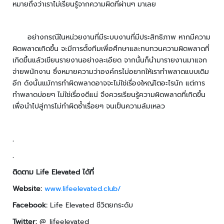
หมายถึงว่าเราไม่เรียนรู้จากความผิดที่ผ่านๆ มาเลย
ล
ห
ะ
อย่างกรณีในหน่วยงานที่มีระบบงานที่มีประสิทธิภาพ หากมีความ
แ
ผิดพลาดเกิดขึ้น จะมีการตั้งทีมเพื่อศึกษาและทบทวนความผิดพลาดที่
ล
เกิดขึ้นแล้วเขียนรายงานอย่างละเอียด จากนั้นก็นำมารายงานมาแจก
ะ
จ่ายพนักงาน ซึ่งหมายความว่าองค์กรไม่อยากให้เราทำพลาดแบบเดิม
เ
อีก ดังนั้นแม้การทำผิดพลาดอาจจะไม่ใช่เรื่องใหญ่โตอะไรนัก แต่การ
ค
ทำพลาดบ่อยๆ ไม่ใช่เรื่องดีแน่ จึงควรเรียนรู้ความผิดพลาดที่เกิดขึ้น
รื่
อ
เพื่อนำไปสู่การไม่ทำผิดซ้ำเรื่อยๆ จนเป็นความล้มเหลว
ง
เ
อ๊
.
ก
.
ซ
เ
ติดตาม
Life Elevated
ได้ที่
ร
Website
:
www.lifeelevated.club/
ย์
Facebook
:
Life Elevated ชีวิตยกระดับ
ร
Twitter
:
@_lifeelevated_