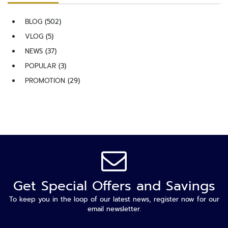
อั
จ
BLOG
(502)
ฉ
VLOG
(5)
ริ
NEWS
(37)
ย
ะ
POPULAR
(3)
PROMOTION
(29)
บ
อ
ดี้
ค
า
เ
ม
ร่
า
Get Special Offers and Savings
ก
To keep you in the loop of our latest news, register now for our
า
email newsletter.
ร