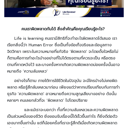
ะ
ร
ะ
บ
คนเราผิดพลาดกันได้ สิ่งสำคัญคือคุณเรียนรู้อะไร
?
บ
ก
Life is learning คนเรามีสิทธิที่จะทำอะไรผิดพลาดได้เสมอ เรา
ล้
เรียกสิ่งนี้ว่า Human Error ซึ่งเป็นทั้งข้อเท็จจริงและข้อมูลทาง
อ
จิตวิทยา เพราะในความหมายที่แท้จริง ‘ผิดพลาด’ จะโดยตั้งใจหรือไม่
ง
ก็ตามคือการทำอะไรบ้างอย่างที่ไม่ได้ตรงตามที่ควรจะเป็น หรือตรง
ว
ตามที่คาดหวังไว้ และบางครั้งหากเกิดความผิดพลาดบ่อยครั้งนั้นอาจ
ง
หมายถึง ‘ความล้มเหลว’
จ
อย่างไรก็ตาม ภายใต้การใช้ชีวิตในปัจจุบัน จะมีใครบ้างไม่เคยผิด
ร
พลาด หรือรู้สึกล้มเหลวมาก่อน เพียงแต่ว่าหากเปรียบเทียบกับการทำ
ปิ
ธุรกิจ ‘ความผิดพลาด’ อาจหมายถึงความสูญเสียบางอย่าง ดังนั้น
ด
หลายๆ คนเลยกลัวที่จะ ‘ผิดพลาด’ ไปโดยปริยาย
ก
และแม้เราจะบอกว่า ทั้งที่ความล้มเหลวและความผิดพลาด
ล้
เป็นส่วนหนึ่งของชีวิต ยิ่งยอมรับเรื่องนี้ได้เร็วขึ้นเท่าไร ก็ยิ่งดีต่อตัว
อ
เองมากขึ้นเท่านั้น แต่ก็น้อยครั้งที่เราจะรู้สึกดีเมื่อเกิดความผิดพลาด
ง