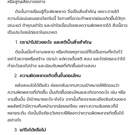
หรือสูญเสียบางอย่าง
ว
ง
ดังนั้นการเรียนรู้ที่จะผิดพลาด จึงเป็นสิ่งสำคัญ เพราะภายใต้
จ
ความไม่แน่นอนของโลกใบนี้ โอกาสที่เราจะทำพลาดย่อมเกิดขึ้นได้ทุก
ร
ขณะแต่ ถ้าคุณเข้าใจ และเข้าใจเงื่อนไขของความผิดพลาดได้ สิ่งนี้อาจ
ปิ
เป็นประโยชน์ต่อเราในอนาคต
ด
ดราม่าไม่ช่วยอะไร และสติเป็นสิ่งสำคัญ
ร
ดังนั้นเมื่อทำงานพลาด หรือเกิดเหตุการณ์ที่ไม่เป็นตามที่หวังไว้
ะ
อย่าโวยวายหรือสร้าง ดราม่า แต่ควรตั้งสติ สงบ และไตร่ตรองว่าได้
บ
ทำอะไรลงไปบ้าง และน้อมรับผลที่เกิดขึ้นอย่างสงบ
บ
ความผิดพลาดเกิดขึ้นขั้นตอนไหน
ต
ร
หลังสงบใจได้ดีแล้ว ค่อยกลับมาทบทวนเป้าหมายให้ชัดเจนว่า
ว
ความผิดพลาดที่เกิดขึ้น นั้นเกิดขึ้นตอนไหนและเกิดจากอะไร เช่น หรือ
จ
งานชิ้นนั้น มีเป้าหมายอะไร-ยังไง จากนั้นก็ลงรายละเอียดในส่วนของ
ส
ผลลัพธ์ว่ามีความคืบหน้ามากน้อยแค่ไหน เพราะความล้มเหลวก็มี
อ
หลายระดับ ดังนั้นจึงต้องวิเคราะห์ให้ออกว่าความผิดพลาดเกิดขึ้นได้
บ
อย่างไร
ค
ว
แก้ไขได้หรือไม่