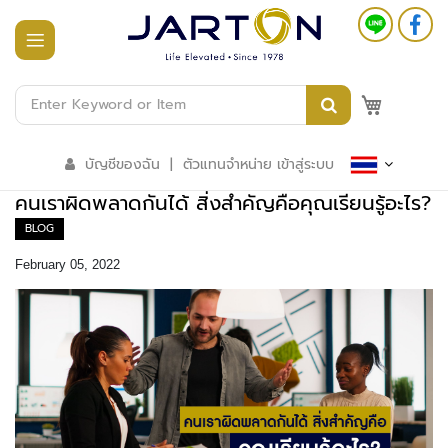
หน้า
แรก
M
สินค้า
ทั้งหมด
บัญชีของฉัน
|
ตัวแทนจำหน่าย เข้าสู่ระบบ
ร
คนเราผิดพลาดกันได้ สิ่งสำคัญคือคุณเรียนรู้อะไร?
ะ
บ
BLOG
บ
อ
February 05, 2022
า
ค
า
ร
อั
จ
ฉ
ริ
ย