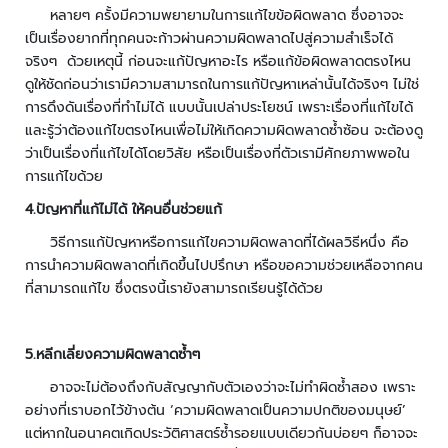
า
หลายๆ ครั้งมีความพยายามในการแก้ไขข้อผิดพลาด ซึ่งอาจจะ
ม
เป็นเรื่องยากที่ทุกคนจะก้าวผ่านความผิดพลาดไปสู่ความสำเร็จได้
ป
จริงๆ ด้วยเหตุนี้ ก่อนจะแก้ปัญหาอะไร หรือแก้ข้อผิดพลาดตรงไหน
ล
ดูให้ชัดก่อนว่าเรามีความสามารถในการแก้ปัญหาเหล่านั้นได้จริงๆ ไม่ใช่
อ
การดึงดันเรื่องที่ทำไม่ได้ แบบนั้นเปล่าประโยชน์ เพราะเรื่องที่แก้ไขได้
ด
และรู้ว่าต้องแก้ไขตรงไหนเพื่อไม่ให้เกิดความผิดพลาดซ้ำซ้อน จะต้องดู
ภั
ว่าเป็นเรื่องที่แก้ไขได้โดยวิสัย หรือเป็นเรื่องที่ตัวเรามีศักยภาพพอใน
ย
การแก้ไขด้วย
เ
4.
ปัญหาที่แก้ไม่ได้ ให้คนอื่นช่วยแก้
ค
รื่
วิธีการแก้ปัญหาหรือการแก้ไขความผิดพลาดที่ได้ผลวิธีหนึ่ง คือ
อ
การนำความผิดพลาดที่เกิดขึ้นไปปรึกษา หรือขอความช่วยเหลือจากคน
ง
ที่สามารถแก้ไข ซึ่งตรงนี้เรายังสามารถเรียนรู้ได้ด้วย
ต
ร
ว
5.
หลีกเลี่ยงความผิดพลาดซ้ำๆ
จ
อาจจะไม่ต้องถึงกับสัญญากับตัวเองว่าจะไม่ทำผิดซ้ำสอง เพราะ
จั
อย่างที่เราบอกไว้ข้างต้น ‘ความผิดพลาดเป็นความปกติของมนุษย์’
บ
แต่หากในอนาคตเกิดประวัติศาสตร์ซ้ำรอยแบบเดียวกันบ่อยๆ ก็อาจจะ
โ