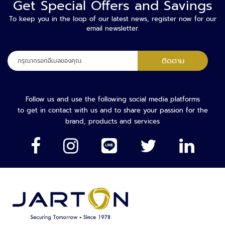
Get Special Offers and Savings
อั
To keep you in the loop of our latest news, register now for our
จ
email newsletter.
ฉ
ริ
ย
ลง
ติดตาม
ะ
ทะเบียน
เพื่อ
บ
รับ
อ
จดหมาย
Follow us and use the following social media platforms
ดี้
ข่าว
to get in contact with us and to share your passion for the
ค
ของ
brand, products and services
า
เรา:
เ
ม
ร่
า
ก
า
ร