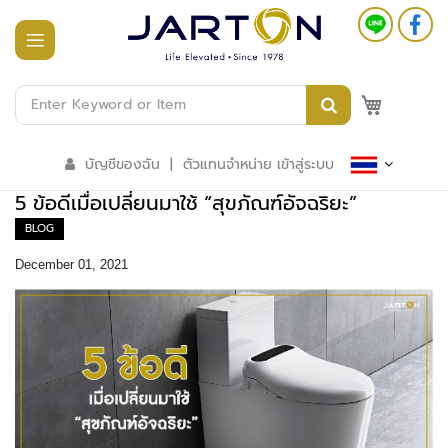
หน้า
แรก
M
สินค้า
ทั้งหมด
บัญชีของฉัน
|
ตัวแทนจำหน่าย เข้าสู่ระบบ
ร
5 ข้อดีเมื่อเปลี่ยนมาใช้ “สุขภัณฑ์อัจฉริยะ”
ะ
บ
BLOG
บ
อ
December 01, 2021
า
ค
า
ร
อั
จ
ฉ
ริ
ย