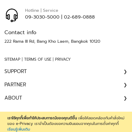
จั
ด
Hotline | Service
ก
09-3030-5000
|
02-689-0888
า
ร
Contact info
ร
ะ
222 Rama III Rd, Bang Kho Laem, Bangkok 10120
บ
บ
|
|
SITEMAP
TERMS OF USE
PRIVACY
ที่
จ
SUPPORT
อ
ด
COMPLAINT
PARTNER
ร
//
ถ
ARCHITECT
ABOUT
SATISFACTION SURVEY
CONSULTANT
ไ
ABOUT US
ม้
CONTRACTOR
CAREER
กั้
เราใช้คุกกี้เพื่อทำให้ประสบการณ์ของคุณดีขึ้น
เพื่อให้สอดคล้องกับคำสั่งใหม่
DEALER
Copyright 2026 by JARTON Group Company Limited. All
ของ e-Privacy เราจำเป็นต้องขอความยินยอมจากคุณในการตั้งค่าคุกกี้
น
CONTACT US
เรียนรู้เพิ่มเติม
rights reserved. Reproduction in whole or in part without
ENGINEER
ที่