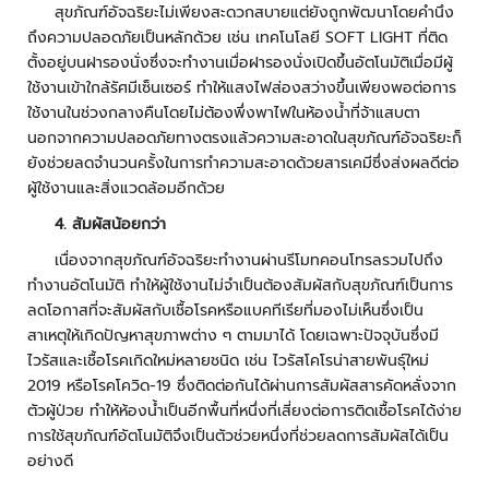
า
สุขภัณฑ์อัจฉริยะไม่เพียงสะดวกสบายแต่ยังถูกพัฒนาโดยคำนึง
ม
ถึงความปลอดภัยเป็นหลักด้วย เช่น เทคโนโลยี SOFT LIGHT ที่ติด
ป
ตั้งอยู่บนฝารองนั่งซึ่งจะทำงานเมื่อฝารองนั่งเปิดขึ้นอัตโนมัติเมื่อมีผู้
ล
ใช้งานเข้าใกล้รัศมีเซ็นเซอร์ ทำให้แสงไฟส่องสว่างขึ้นเพียงพอต่อการ
อ
ใช้งานในช่วงกลางคืนโดยไม่ต้องพึ่งพาไฟในห้องน้ำที่จ้าแสบตา
ด
นอกจากความปลอดภัยทางตรงแล้วความสะอาดในสุขภัณฑ์อัจฉริยะก็
ภั
ยังช่วยลดจำนวนครั้งในการทำความสะอาดด้วยสารเคมีซึ่งส่งผลดีต่อ
ย
ผู้ใช้งานและสิ่งแวดล้อมอีกด้วย
เ
4
. สัมผัสน้อยกว่า
ค
เนื่องจากสุขภัณฑ์อัจฉริยะทำงานผ่านรีโมทคอนโทรลรวมไปถึง
รื่
ทำงานอัตโนมัติ ทำให้ผู้ใช้งานไม่จำเป็นต้องสัมผัสกับสุขภัณฑ์เป็นการ
อ
ลดโอกาสที่จะสัมผัสกับเชื้อโรคหรือแบคทีเรียที่มองไม่เห็นซึ่งเป็น
ง
ต
สาเหตุให้เกิดปัญหาสุขภาพต่าง ๆ ตามมาได้ โดยเฉพาะปัจจุบันซึ่งมี
ร
ไวรัสและเชื้อโรคเกิดใหม่หลายชนิด เช่น ไวรัสโคโรน่าสายพันธุ์ใหม่
ว
2019 หรือโรคโควิด-19 ซึ่งติดต่อกันได้ผ่านการสัมผัสสารคัดหลั่งจาก
จ
ตัวผู้ป่วย ทำให้ห้องน้ำเป็นอีกพื้นที่หนึ่งที่เสี่ยงต่อการติดเชื้อโรคได้ง่าย
จั
การใช้สุขภัณฑ์อัตโนมัติจึงเป็นตัวช่วยหนึ่งที่ช่วยลดการสัมผัสได้เป็น
บ
อย่างดี
โ