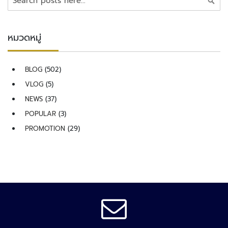
ะ
บ
บ
ต
หมวดหมู่
ร
ว
จ
BLOG
(502)
คั
VLOG
(5)
ด
NEWS
(37)
ก
ร
POPULAR
(3)
อ
PROMOTION
(29)
ง
ย
า
น
พ
า
ห
น
ะ