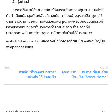
5
. คุ้มค่ากว่า
ล
ห
การติดตั้งและใช้งานสุขภัณฑ์อัจฉริยะถือการลงทุนรูปแบบหนึ่งที่
ะ
คุ้มค่า ถึงแม้ว่าสุขภัณฑ์อัจฉริยะจะมีราคาค่อนข้างสูงแต่มีอายุการใช้
แ
งานที่ยาวนาน เนื่องจากผลิตด้วยวัสดุคุณภาพพร้อมกับนวัตกรรมที่
ล
หลากหลายที่ช่วยลดจำนวนการทำความสะอาด ชำระล้างที่มี
ะ
ประสิทธิภาพเป็นการรักษาสุขอนามัยภายในบ้านได้ในระยะยาว
เ
#JARTON #ToiletLid #ฝารองนั่งชักโครกอัตโนมัติ #ห้องน้ำญี่ปุ่น
ค
#JapaneseToilet
รื่
อ
ง
เ
ก่อน
ต่อไป
อ๊
ทริคใช้ “ก๊าซหุงต้มอาหาร”
คุณสมบัติ 3 ประการ ที่จะเปลี่ยน
ก
อย่างไร..ให้ปลอดภัย
บ้านเป็น “Smart Home”
ซ
เ
ร
ย์
ร
ค้นหา