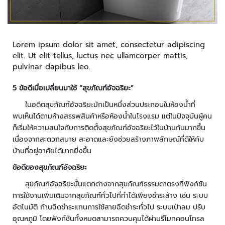
ะ
ร
ะ
บ
Lorem ipsum dolor sit amet, consectetur adipiscing
บ
elit. Ut elit tellus, luctus nec ullamcorper mattis,
ก
pulvinar dapibus leo.
ล้
อ
5
ข้อดีเมื่อเปลี่ยนมาใช้ “สุขภัณฑ์อัจฉริยะ”
ง
ในอดีตสุขภัณฑ์อัจฉริยะมักเป็นหนึ่งส่วนประกอบในห้องน้ำที่
ว
พบเห็นได้ตามห้างสรรพสินค้าหรือห้องน้ำในโรงแรม แต่ในปัจจุบันผู้คน
ง
ก็เริ่มให้ความสนใจกับการติดตั้งสุขภัณฑ์อัจฉริยะไว้ในบ้านกันมากขึ้น
จ
เนื่องจากสะดวกสบาย สะอาดและยังช่วยสร้างภาพลักษณ์ที่ดีให้กับ
ร
บ้านที่อยู่อาศัยได้มากยิ่งขึ้น
ปิ
ด
ข้อดีของสุขภัณฑ์อัจฉริยะ
สุขภัณฑ์อัจฉริยะนั้นแตกต่างจากสุขภัณฑ์ธรรมดาตรงที่ฟังก์ชัน
ก
การใช้งานเพิ่มเติมจากสุขภัณฑ์ทั่วไปที่ทำได้เพียงชำระล้าง เช่น ระบบ
ล้
อัตโนมัติ ก้านฉีดชำระแทนการใช้สายฉีดชำระทั่วไป ระบบเป่าลม ปรับ
อ
อุณหภูมิ โดยฟังก์ชันทั้งหมดสามารถควบคุมได้ผ่านรีโมทคอนโทรล
ง