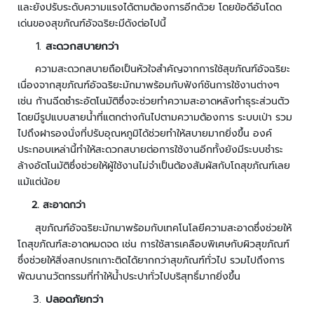
และยังปรับระดับความแรงได้ตามต้องการอีกด้วย โดยข้อดีอันโดด
ว
ง
เด่นของสุขภัณฑ์อัจฉริยะมีดังต่อไปนี้
จ
สะดวกสบายกว่า
ร
ความสะดวกสบายถือเป็นหัวใจสำคัญจากการใช้สุขภัณฑ์อัจฉริยะ
ปิ
ด
เนื่องจากสุขภัณฑ์อัจฉริยะมักมาพร้อมกับฟังก์ชันการใช้งานต่างๆ
เช่น ก้านฉีดชำระอัตโนมัติซึ่งจะช่วยทำความสะอาดหลังทำธุระส่วนตัว
ร
โดยมีรูปแบบสายน้ำที่แตกต่างกันไปตามความต้องการ ระบบเป่า รวม
ะ
ไปถึงฝารองนั่งที่ปรับอุณหภูมิได้ช่วยทำให้สบายมากยิ่งขึ้น องค์
บ
ประกอบเหล่านี้ทำให้สะดวกสบายต่อการใช้งานอีกทั้งยังมีระบบชำระ
บ
ล้างอัตโนมัติซึ่งช่วยให้ผู้ใช้งานไม่จำเป็นต้องสัมผัสกับโถสุขภัณฑ์เลย
ต
แม้แต่น้อย
ร
2
. สะอาดกว่า
ว
จ
สุขภัณฑ์อัจฉริยะมักมาพร้อมกับเทคโนโลยีความสะอาดซึ่งช่วยให้
ส
โถสุขภัณฑ์สะอาดหมดจด เช่น การใช้สารเคลือบพิเศษกับผิวสุขภัณฑ์
อ
ซึ่งช่วยให้สิ่งสกปรกเกาะติดได้ยากกว่าสุขภัณฑ์ทั่วไป รวมไปถึงการ
บ
พัฒนานวัตกรรมที่ทำให้น้ำประปาทั่วไปบริสุทธิ์มากยิ่งขึ้น
ค
ปลอดภัยกว่า
ว