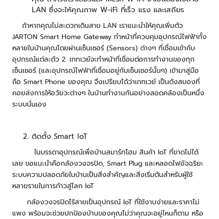
ว
LAN ซึ่งจะให้คุณภาพ W-iFi ที่เร็ว แรง และเสถียร
ง
ถ้าหากคุณไม่สะดวกเดินสาย LAN เราแนะนำให้คุณเพิ่มตัว
จ
JARTON Smart Home Gateway ทำหน้าที่ควบคุมอุปกรณ์ไฟฟ้าทั้ง
ร
หลายในบ้านคุณโดยผ่านเซ็นเซอร์ (Sensors) ต่างๆ ที่เชื่อมเข้ากับ
ปิ
อุปกรณ์แต่ละตัว 2. เกทเวย์จะทำหน้าที่เชื่อมต่อการทำงานของทุก
ด
เซ็นเซอร์ (และอุปกรณ์ไฟฟ้าที่เชื่อมอยู่กับเซ็นเซอร์นั้นๆ) เข้ามาสู่มือ
ร
ถือ Smart Phone ของคุณ จึงเปรียบได้ว่าเกทเวย์ เป็นดังสมองที่
ะ
คอยส่งการให้อวัยวะต่างๆ ในบ้านทำงานกันอย่างสอดคล้องเป็นหนึ่ง
บ
ระบบนั่นเอง
บ
ต
ร
ติดตั้ง Smart IoT
ว
ในบรรดาอุปกรณ์เพื่อบ้านสมาร์ทโฮม สินค้า IoT ที่ขาดไม่ได้
จ
เลย ขอแนะนำคือกล้องวงจรปิด, Smart Plug และหลอดไฟอัจฉริยะ
ส
ระบบความปลอดภัยในบ้านเป็นสิ่งสำคัญและสิ่งเริ่มต้นสำหรับผู้ใช้
อ
หลายรายในการก้าวสู่โลก IoT
บ
ค
กล้องวงจรปิดไร้สายเป็นอุปกรณ์ IoT ที่ใช้งานง่ายและราคาไม่
ว
แพง พร้อมจะช่วยปกป้องบ้านของคุณไม่ว่าคุณจะอยู่ไหนก็ตาม หรือ