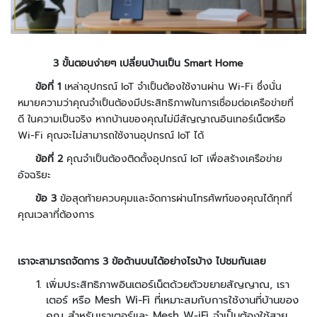
ะ
ร
ะ
บ
3 ขั้นตอนง่ายๆ
เปลี่ยนบ้านเป็น
Smart Home
บ
ข้อที่ 1
เหล่าอุปกรณ์ IoT จำเป็นต้องใช้งานผ่าน Wi-Fi ซึ่งนั่น
ก
หมายความว่าคุณจำเป็นต้องมีประสิทธิภาพในการเชื่อมต่อเครือข่ายที่
ล้
ดี ในความเป็นจริง หากบ้านของคุณไม่มีสัญญาณอินเทอร์เน็ตหรือ
อ
Wi-Fi คุณจะไม่สามารถใช้งานอุปกรณ์ IoT ได้
ง
ว
ข้อที่ 2
คุณจำเป็นต้องติดตั้งอุปกรณ์ IoT เพื่อสร้างเครือข่าย
ง
อัจฉริยะ
จ
ข้อ 3
ข้อสุดท้ายควบคุมและจัดการผ่านโทรศัพท์ของคุณได้ทุกที่
ร
คุณเวลาที่ต้องการ
ปิ
ด
เราจะสามารถจัดการ
3
ข้อด้านบนได้อย่างไรบ้าง ไปชมกันเลย
ก
ล้
เพิ่มประสิทธิภาพอินเตอร์เน็ตด้วยตัวขยายสัญญาณ, เรา
อ
เตอร์ หรือ Mesh Wi-Fi ที่เหมาะสมกับการใช้งานที่บ้านของ
ง
คุณ สำหรับเราเตอร์และ Mesh W-iFi จำเป็นต้องใช้สาย