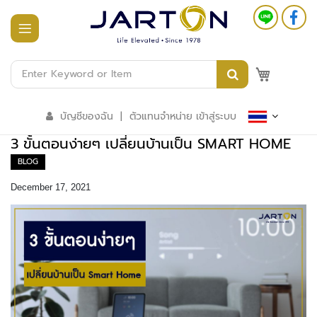
หน้า
แรก
M
สินค้า
ทั้งหมด
บัญชีของฉัน
|
ตัวแทนจำหน่าย เข้าสู่ระบบ
ร
3 ขั้นตอนง่ายๆ เปลี่ยนบ้านเป็น SMART HOME
ะ
บ
BLOG
บ
อ
December 17, 2021
า
ค
า
ร
อั
จ
ฉ
ริ
ย