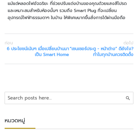
า
แม้แต่หลอดไฟอัจฉริยะ ที่ช่วยปรับแต่งบ้านของคุณด้วยแสงสีโปรด
ม
และเหมาะสมสำหรับห้องนั้นๆ รวมถึง Smart Plug ที่จะเปลี่ยน
ป
อุปกรณ์ไฟฟ้าธรรมดาๆ ในบ้าน ให้พิเศษมากขึ้นสั่งการได้ผ่านมือถือ
ล
อ
ด
ภั
ก่อน
ต่อไป
ย
6 ประโยชน์เน้นๆ เมื่อเปลี่ยนบ้านมา
“เซนเซอร์ประตู - หน้าต่าง” ดียังไง?
เป็น Smart Home
ทำไมทุกบ้านควรติดตั้ง
เ
ค
รื่
อ
ง
ค้นหา
ต
ร
ว
จ
หมวดหมู่
จั
บ
โ