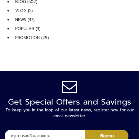
BLOG
(502)
ล
VLOG
(5)
ห
ะ
NEWS
(37)
แ
POPULAR
(3)
ล
PROMOTION
(29)
ะ
เ
ค
รื่
อ
ง
เ
อ๊
ก
Get Special Offers and Savings
ซ
เ
To keep you in the loop of our latest news, register now for our
ร
email newsletter.
ย์
ลง
ร
ติดตาม