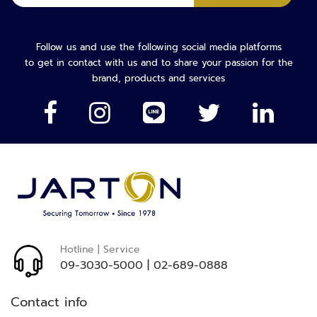
ทะเบียน
ะ
เพื่อ
บ
รับ
บ
จดหมาย
Follow us and use the following social media platforms
ต
ข่าว
to get in contact with us and to share your passion for the
ร
ของ
brand, products and services
ว
เรา:
จ
คั
ด
ก
ร
อ
ง
ย
า
น
Hotline | Service
พ
09-3030-5000
|
02-689-0888
า
ห
น
Contact info
ะ