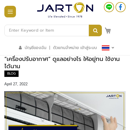
หน้า
แรก
M
สินค้า
ทั้งหมด
บัญชีของฉัน
|
ตัวแทนจำหน่าย เข้าสู่ระบบ
ร
“เครื่องปรับอากาศ” ดูแลอย่างไร ให้อยู่ทน ใช้งาน
ะ
บ
ได้นาน
บ
BLOG
อ
า
April 27, 2022
ค
า
ร
อั
จ
ฉ
ริ
ย