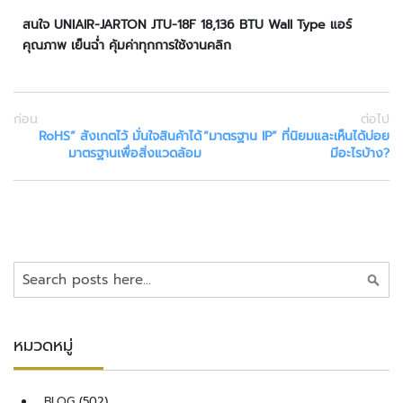
ด
สนใจ
UNIAIR-JARTON JTU-
18
F
18
,
136
BTU Wall Type
แอร์
ค
คุณภาพ เย็นฉ่ำ คุ้มค่าทุกการใช้งานคลิก
ว
บ
คุ
ม
ก่อน
ต่อไป
RoHS” สังเกตไว้ มั่นใจสินค้าได้
“มาตรฐาน IP” ที่นิยมและเห็นได้บ่อย
ป
มาตรฐานเพื่อสิ่งแวดล้อม
มีอะไรบ้าง?
ร
ะ
ตู
ค
ว
ค้นหา
บ
คุ
ม
หมวดหมู่
อุ
ป
ก
BLOG
(502)