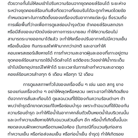
อั
ตัวขวางกั้นไม่ให้ลมเข้าไปรับความร้อนจากชุดคอยล์ร้อนได้ ระยะห่าง
ต
ระหว่างชุดคอยล์ร้อนกับสิ่งกีดขวางที่ยอมรับได้จะถูกกำหนดโดยข้อ
โ
กำหนดเฉพาะในการติดตั้งของเครื่องปรับอากาศแต่ละรุ่น ซึ่งรวมถึง
น
การเผื่อพื้นที่ว่างเพื่อการดูแลซ่อมบำรุงด้วย ถ้าคอยล์ร้อนสกปรก
มั
หรือมีสิ่งของมาปิดบังช่องทางการระบายลม ทำให้ความร้อนไม่
ติ
สามารถระบายออกมาได้แล้ว จะทำให้เครื่องปรับอากาศไม่มีความเย็น
หรือเย็นน้อย กินกระแสไฟฟ้ามากกว่าปกติ และอาจทำให้
ร
คอมเพรสเซอร์เสียหายได้ การทำความสะอาดฝุ่นละอองที่เกาะอยู่ตาม
ะ
ชุดคอยล์ร้อนสามารถใช้น้ำฉีดล้างได้ แต่ต้องระวังอย่าให้น้ำกระเด็น
บ
เข้าไปเปียกอุปกรณ์ไฟฟ้าได้ ระยะเวลาในการล้างทำความสะอาดชุด
บ
คอยล์ร้อนควรล้างทุก 6 เดือน หรือทุก 12 เดือน
ล
ง
การดูแลสภาพทั่วไปของเครื่องอื่น ๆ เช่น นอต สกรู ยาง
เ
รองแท่นเครื่องต่าง ๆ อย่าให้หลุดหรือหลวม เพราะอาจทำให้เกิดเสียง
ว
ดังจากการสั่นสะเทือนได้ ดูแลฉนวนที่ใช้ป้องกันความร้อนต่างๆ ถ้า
ล
พบว่าชำรุดฉีกขาดควรแก้ไขหรือซ่อมบำรุง เพราะถ้าฉนวนที่ใช้ป้องกัน
า
ความร้อนชำรุด จะทำให้ไอน้ำในอากาศกลั่นตัวเป็นหยดน้ำในบริเวณนั้น
ทำ
และจะทำความเสียหายให้กับฉนวนส่วนอื่นๆ อีก หรือน้ำที่เกิดขึ้นนั้นจะ
ง
หยดลงบนฝ้าเพดานหรือตามผนังห้อง (ในกรณีที่ฉนวนหุ้มท่อสาร
า
ทำความเย็น หรือท่อส่งลมเย็น หรือท่อน้ำเย็น ชำรุด) ทำให้เกิดรอย
น