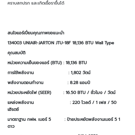
คราบสกปรก และเกิดเชื้อราขึ้นได้
แ
ล
ะ
ค
ว
สนใจแอร์เปี่ยมคุณภาพขอแนะนำ
บ
134003
UNIAIR-JARTON JTU-
18
F
18
,
136
BTU Wall Type
คุ
ม
คุณสมบัติ
ก
หน่วยความเย็นของแอร์ (
BTU) : 18,136 BTU
า
ร
การใช้พลังงาน :
1,802
วัตน์
เ
พลังงานตอนทำงาน :
8.28
แอมป์
ข้
า
หน่วยประหยัดไฟ (
SEER) : 16.50 BTU /
ชั่วโมง / วัตน์
ถึ
แหล่งพลังงาน :
220
โวลต์ /
1
เฟส /
50
ง
เฮิรตซ์
ล
มาตราฐาน กฟผ. เบอร์
5 :
ป้ายประหยัดพลังงานเบอร์
5 1
ง
ดาว
เ