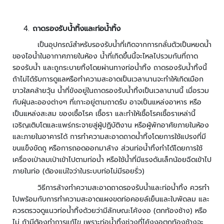
จั
ด
ก
ถาดรองรับน้ำทิ้งและท่อน้ำทิ้ง
า
เป็นอุปกรณ์สำหรับรองรับน้ำที่เกิดจากการกลั่นตัวเป็นหยดน้ำ
ร
ของไอน้ำในอากาศภายในห้อง น้ำที่เกิดขึ้นนี้จะไหลไปรวมกันที่ถาด
ร
รองรับน้ำ และถูกระบายทิ้งโดยผ่านทางท่อน้ำทิ้ง ถาดรองรับน้ำทิ้งนี้
ะ
ถ้าไม่ได้รับการดูแลหรือทำความสะอาดเป็นเวลานานจะทำให้เกิดเมือก
บ
ขาวใสคล้ายวุ้น น้ำที่ขังอยู่ในถาดรองรับน้ำทิ้งเป็นเวลานานนี้ เมื่อรวม
บ
ที่
กับฝุ่นละอองต่างๆ ที่เกาะอยู่ตามถาดรับ อาจเป็นแหล่งอาหาร หรือ
จ
เป็นแหล่งสะสม ของเชื้อโรค เชื้อรา และทำให้เชื้อโรคเชื้อราเหล่านี้
อ
เจริญเติบโตและแพร่กระจายสู่ผู้ปฏิบัติงาน หรือผู้พักอาศัยภายในห้อง
ด
และภายในอาคารได้ การทำความสะอาดถาดน้ำทิ้งโดยการใช้แปรงที่มี
ร
ขนแข็งขัดถู หรือการถอดออกมาล้าง ส่วนท่อน้ำทิ้งทำได้โดยการใช้
ถ
เครื่องเป่าลมเป่าเข้าไปตามท่อน้ำ หรือใช้น้ำที่มีแรงดันเล็กน้อยฉีดเข้าไป
ภายในท่อ (ต้องแน่ใจว่าในระบบท่อไม่มีรอยรั่ว)
ไ
วิธีการล้างทำความสะอาดถาดรองรับน้ำและท่อน้ำทิ้ง ควรทำ
ม้
ไปพร้อมกับการทำความสะอาดแผงขดท่อคอยล์เย็นและใบพัดลม และ
กั้
ควรตรวจดูแนวท่อน้ำทิ้งด้วยว่ามีลักษณะโค้งงอ (ตกท้องช้าง) หรือ
น
ที่
ไม่ ถ้ามีต้องทำการแก้ไข เพราะท่อน้ำทิ้งช่วงที่โค้งงอตกท้องช้างจะ