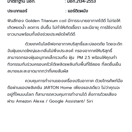
มาตราฐาน มอก. : มอก.
2134-2553
ว
ล
ประเภทแอร์ : แอร์ติดผนัง
า
ฟินสีทอง Golden Titanium coil
มีการระบายอากาศได้ดี ไม่ก่อให้
ทำ
เกิดหยดน้ำ ลดการ อับชื้น ไม่ทำให้เกิดเชื้อรา และมีอายุ การใช้งานได้
ง
ยาวนานพร้อมทั้งยังช่วยประหยัดไฟได้ดี
า
น
ด้วยเทคโนโลยีฟอกอากาศบริสุทธิ์และปลอดภัย โดยจะดัก
จับฝุ่นขนาดใหญ่และกลิ่นไม่พึงประสงค์ กรองอากาศให้บริสุทธิ์
ตั
สามารถกรองฝุ่นอนุภาคเล็กรวมถึง ฝุ่น PM
2.5 พร้อมให้คุณทำ
ว
กิจกรรมกับร่วมครอบครัวได้เพลิดเพลินกับพื้นที่ใช้สอย ที่สดชื่นเย็น
อ่
สบายและสะอาดมากกว่าที่เคยสัมผัส
า
น
ควบคุมการทำงานของเครื่องปรับอากาศ ด้วยโทรศัพท์มือ
ข้
ถือผ่านแอปพลิเคชัน JARTON Home
เพียงแอปเดียว ไม่ว่าคุณจะ
อ
อยู่ที่ไหนบนโลก ก็สามารถควบคุมการทำงานได้ สั่งการด้วยเสียง
มู
ผ่าน
Amazon Alexa / Google Assistant/ Siri
ล
บ
อ
ร์