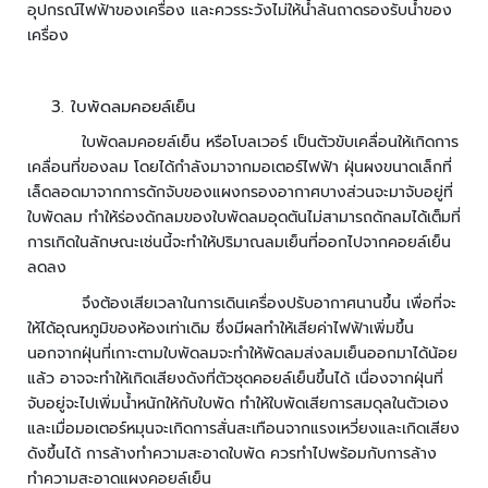
อุปกรณ์ไฟฟ้าของเครื่อง และควรระวังไม่ให้น้ำล้นถาดรองรับน้ำของ
อั
เครื่อง
จ
ฉ
ริ
ใบพัดลมคอยล์เย็น
ย
ะ
ใบพัดลมคอยล์เย็น หรือโบลเวอร์ เป็นตัวขับเคลื่อนให้เกิดการ
เคลื่อนที่ของลม โดยได้กำลังมาจากมอเตอร์ไฟฟ้า ฝุ่นผงขนาดเล็กที่
บ
เล็ดลอดมาจากการดักจับของแผงกรองอากาศบางส่วนจะมาจับอยู่ที่
อ
ใบพัดลม ทำให้ร่องดักลมของใบพัดลมอุดตันไม่สามารถดักลมได้เต็มที่
ดี้
การเกิดในลักษณะเช่นนี้จะทำให้ปริมาณลมเย็นที่ออกไปจากคอยล์เย็น
ค
ลดลง
า
จึงต้องเสียเวลาในการเดินเครื่องปรับอากาศนานขึ้น เพื่อที่จะ
เ
ให้ได้อุณหภูมิของห้องเท่าเดิม ซึ่งมีผลทำให้เสียค่าไฟฟ้าเพิ่มขึ้น
ม
ร่
นอกจากฝุ่นที่เกาะตามใบพัดลมจะทำให้พัดลมส่งลมเย็นออกมาได้น้อย
า
แล้ว อาจจะทำให้เกิดเสียงดังที่ตัวชุดคอยล์เย็นขึ้นได้ เนื่องจากฝุ่นที่
จับอยู่จะไปเพิ่มน้ำหนักให้กับใบพัด ทำให้ใบพัดเสียการสมดุลในตัวเอง
ก
และเมื่อมอเตอร์หมุนจะเกิดการสั่นสะเทือนจากแรงเหวี่ยงและเกิดเสียง
า
ดังขึ้นได้ การล้างทำความสะอาดใบพัด ควรทำไปพร้อมกับการล้าง
ร
ทำความสะอาดแผงคอยล์เย็น