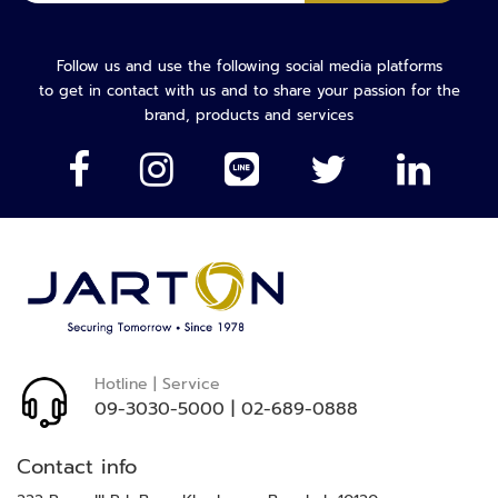
ร
เพื่อ
จั
รับ
ด
จดหมาย
Follow us and use the following social media platforms
ก
ข่าว
to get in contact with us and to share your passion for the
า
ของ
brand, products and services
ร
เรา:
โ
ร
ง
แ
ร
ม
กุ
ญ
แ
Hotline | Service
จ
09-3030-5000
|
02-689-0888
โ
ร
Contact info
ง