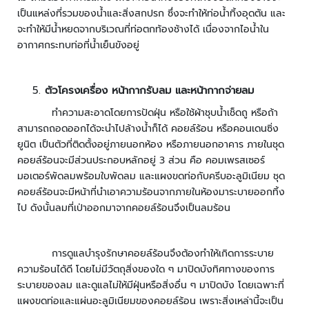
จ
เป็นแหล่งที่รวมของน้ำและสิ่งสกปรก ซึ่งจะทำให้ท่อน้ำทิ้งอุดตัน และ
อ
จะทำให้มีน้ำหยดจากบริเวณที่ท่อตกท้องช้างได้ เนื่องจากไอน้ำใน
ด
อากาศกระทบท่อที่น้ำเย็นขังอยู่
ร
ถ
ตัวโครงเครื่อง หน้ากากรับลม และหน้ากากจ่ายลม
อุ
ทำความสะอาดโดยการปัดฝุ่น หรือใช้ผ้าชุบน้ำเช็ดถู หรือถ้า
ป
สามารถถอดออกได้จะนำไปล้างน้ำก็ได้ คอยล์ร้อน หรือคอนเดนซิ่ง
ก
ยูนิต เป็นตัวที่ติดตั้งอยู่ภายนอกห้อง หรือภายนอกอาคาร ภายในชุด
ร
คอยล์ร้อนจะมีส่วนประกอบหลักอยู่ 3 ส่วน คือ คอมเพรสเซอร์
ณ์
มอเตอร์พัดลมพร้อมใบพัดลม และแผงขดท่อกับครีบอะลูมิเนียม ชุด
เ
คอยล์ร้อนจะมีหน้าที่นำเอาความร้อนจากภายในห้องมาระบายออกทิ้ง
ส
ไป ดังนั้นลมที่เป่าออกมาจากคอยล์ร้อนจึงเป็นลมร้อน
ริ
ม
ที่
การดูแลบำรุงรักษาคอยล์ร้อนจึงต้องทำให้เกิดการระบาย
จ
ความร้อนได้ดี โดยไม่มีวัตถุสิ่งของใด ๆ มาปิดบังทิศทางของการ
อ
ระบายของลม และดูแลไม่ให้มีฝุ่นหรือสิ่งอื่น ๆ มาปิดบัง โดยเฉพาะที่
ด
แผงขดท่อและแผ่นอะลูมิเนียมของคอยล์ร้อน เพราะสิ่งเหล่านี้จะเป็น