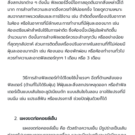
สิ่งสกปรกต่าง ๆ ดังนั้น ฟิลเตอร์จึงมีโอกาสอุดตันจากสิ่งเหล่านี้ได้
ล
มาก การล้างทำความสะอาดจึงควรทำให้บ่อยครั้ง โดยดูความเหมาะ
ห
สมจากสภาพแวดล้อมและการใช้งาน เช่น ถ้าติดตั้งเครื่องปรับอากาศ
ะ
ในห้อง หรือในอาคารที่มีลักษณะการทำงานที่มีฝุ่นละอองมาก เช่น
แ
ห้องเตรียมผ้าสำหรับใช้ในการผ่าตัด ซึ่งห้องนี้จะมีฝุ่นใยผ้าเกิดขึ้น
ล
จำนวนมาก ดังนั้นการล้างฟิลเตอร์ควรจะล้างทุกวัน หรืออย่างน้อย
ะ
เ
ที่สุดทุกสัปดาห์ ส่วนการติดตั้งเครื่องปรับอากาศในสถานที่ที่ไม่ค่อยมี
ค
ฝุ่นละอองมากนัก เช่น ห้องนอน ห้องพักผ่อน หรือห้องทำงานทั่วไป
รื่
ควรทำความสะอาดฟิลเตอร์ทุกๆ 1
เดือน หรือ
3
เดือน
อ
ง
เ
วิธีการล้างฟิลเตอร์ทำได้โดยใช้น้ำแรงๆ ฉีดที่ด้านหลังของ
อ๊
ฟิลเตอร์ (ด้านที่ไม่ได้รับฝุ่น) ให้ฝุ่นและสิ่งสกปรกหลุดออก หรือถ้าฟิล
ก
เตอร์เป็นแบบเส้นใยอะลูมิเนียมถัก แบบเส้นใยไนลอน อาจใช้แปรงที่มี
ซ
ขนนิ่ม เช่น แปรงสีฟัน หรือแปรงทาสี ช่วยปัดฝุ่นด้วยก็ได้
เ
ร
ย์
แผงขดท่อคอยล์เย็น
แผงขดท่อคอยล์เย็น คือ ตัวสร้างความเย็น มีรูปร่างเป็นเส้น
ร