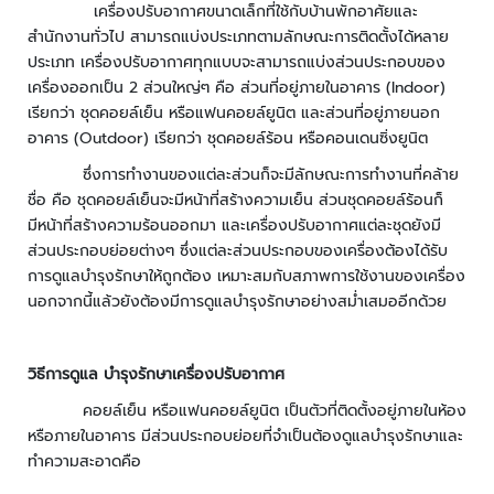
เครื่องปรับอากาศขนาดเล็กที่ใช้กับบ้านพักอาศัยและ
ว
สำนักงานทั่วไป สามารถแบ่งประเภทตามลักษณะการติดตั้งได้หลาย
ง
จ
ประเภท เครื่องปรับอากาศทุกแบบจะสามารถแบ่งส่วนประกอบของ
ร
เครื่องออกเป็น
2
ส่วนใหญ่ๆ คือ ส่วนที่อยู่ภายในอาคาร (
Indoor)
ปิ
เรียกว่า ชุดคอยล์เย็น หรือแฟนคอยล์ยูนิต และส่วนที่อยู่ภายนอก
ด
อาคาร (
Outdoor)
เรียกว่า ชุดคอยล์ร้อน หรือคอนเดนซิ่งยูนิต
ซึ่งการทำงานของแต่ละส่วนก็จะมีลักษณะการทำงานที่คล้าย
ร
ชื่อ คือ ชุดคอยล์เย็นจะมีหน้าที่สร้างความเย็น ส่วนชุดคอยล์ร้อนก็
ะ
มีหน้าที่สร้างความร้อนออกมา และเครื่องปรับอากาศแต่ละชุดยังมี
บ
ส่วนประกอบย่อยต่างๆ ซึ่งแต่ละส่วนประกอบของเครื่องต้องได้รับ
บ
การดูแลบำรุงรักษาให้ถูกต้อง เหมาะสมกับสภาพการใช้งานของเครื่อง
ต
นอกจากนี้แล้วยังต้องมีการดูแลบำรุงรักษาอย่างสม่ำเสมออีกด้วย
ร
ว
จ
วิธีการดูแล บำรุงรักษาเครื่องปรับอากาศ
ส
อ
คอยล์เย็น หรือแฟนคอยล์ยูนิต เป็นตัวที่ติดตั้งอยู่ภายในห้อง
บ
หรือภายในอาคาร มีส่วนประกอบย่อยที่จำเป็นต้องดูแลบำรุงรักษาและ
ค
ทำความสะอาดคือ
ว