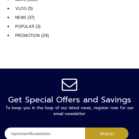
ร
ณ์
VLOG
(5)
เ
NEWS
(37)
ส
POPULAR
(3)
ริ
PROMOTION
(29)
ม
ตั
ว
รั
บ
ร
อ
ง
Get Special Offers and Savings
ร
To keep you in the loop of our latest news, register now for our
ะ
email newsletter.
บ
บ
ก
ลง
ติดตาม
า
ทะเบียน