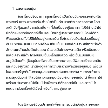
า
ม
แผงกรองฝุ่น
ป
ล
ในเครื่องปรับอากาศทุกเครื่องจำเป็นต้องมีแผงกรองฝุ่นหรือ
อ
ฟิลเตอร์ เพราะฟิลเตอร์จะทำหน้าที่เป็นด่านแรกที่จะกรองอากาศ โดย
ด
จะดักจับฝุ่นและสิ่งสกปรกอื่น ๆ ที่ปนเปื้อนอยู่ในอากาศไม่ให้ผ่านเข้าไป
ภั
ยังตัวแผงขดท่อคอยล์เย็น และเป่าเข้าสู่บรรยากาศภายในห้องได้อีก
ย
ฟิลเตอร์โดยทั่วไปมีใช้กันอยู่หลายชนิด ซึ่งโดยส่วนใหญ่แล้วจะขึ้นอยู่
กับขนาดและรูปแบบของเครื่อง เช่น เป็นแบบใยสังเคราะห์สีขาวหรือดำ
เ
ลักษณะคล้ายเส้นด้ายไนลอน มีขอบเป็นโครงพลาสติก หรือเป็นแบบ
ค
ใยสังเคราะห์สีดำ โครงขอบเป็นเหล็กเส้นลวด หรือเป็นแบบเส้นใย
รื่
อะลูมิเนียมถัก (ปัจจุบันเครื่องปรับอากาศบางรุ่นมีฟิลเตอร์กรองกลิ่น
อ
และควันอยู่ด้วย) เราต้องดูแลทำความสะอาดฟิลเตอร์อยู่เสมอ เพื่อไม่
ง
ให้ฟิลเตอร์อุดตันไปด้วยฝุ่นละอองและสิ่งสกปรกต่าง ๆ เพราะถ้าฟิล
ต
เตอร์อุดตันจะทำให้ลมไม่สามารถหมุนเวียนผ่านคอยล์เย็นได้ ซึ่งจะทำให้
ร
เครื่องปรับอากาศไม่เย็น มีน้ำแข็งเกาะที่ตัวคอยล์เย็น และอาจมีน้ำ
ว
หยดจากตัวเครื่องได้เมื่อน้ำแข็งที่เกาะอยู่ละลาย
จ
จั
บ
โดยฟิลเตอร์มีจุดประสงค์เพื่อการกรองดักจับฝุ่นละอองและ
โ