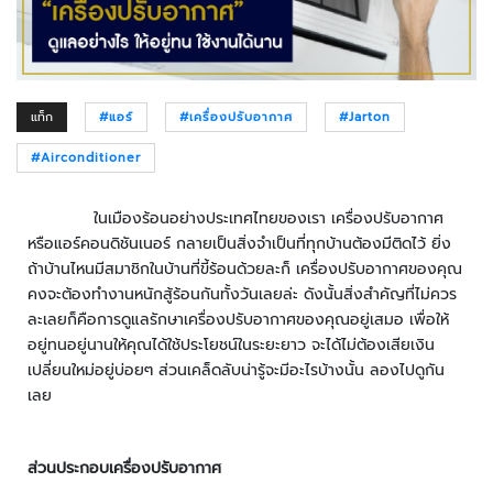
ะ
ร
ะ
บ
แท็ก
#แอร์
#เครื่องปรับอากาศ
#jarton
บ
ก
#airconditioner
ล้
อ
ง
ในเมืองร้อนอย่างประเทศไทยของเรา เครื่องปรับอากาศ
ว
หรือแอร์คอนดิชันเนอร์ กลายเป็นสิ่งจำเป็นที่ทุกบ้านต้องมีติดไว้ ยิ่ง
ง
ถ้าบ้านไหนมีสมาชิกในบ้านที่ขี้ร้อนด้วยละก็ เครื่องปรับอากาศของคุณ
จ
คงจะต้องทำงานหนักสู้ร้อนกันทั้งวันเลยล่ะ ดังนั้นสิ่งสำคัญที่ไม่ควร
ร
ละเลยก็คือการดูแลรักษาเครื่องปรับอากาศของคุณอยู่เสมอ เพื่อให้
ปิ
อยู่ทนอยู่นานให้คุณได้ใช้ประโยชน์ในระยะยาว จะได้ไม่ต้องเสียเงิน
ด
เปลี่ยนใหม่อยู่บ่อยๆ ส่วนเคล็ดลับน่ารู้จะมีอะไรบ้างนั้น ลองไปดูกัน
เลย
ก
ล้
อ
ส่วนประกอบเครื่องปรับอากาศ
ง