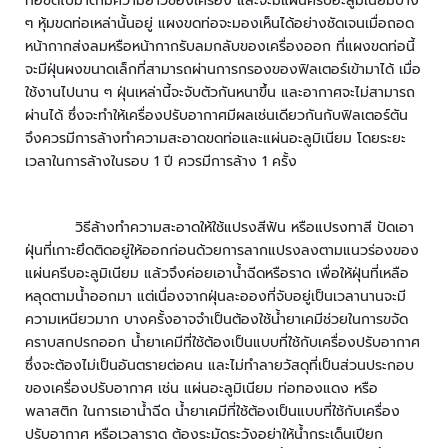
ท่อขดไปมาตามความยาวของเครื่อง และจะมีแผ่นครีบอะลูมิเนียมบาง
ะ
ๆ หุ้มขดท่อเหล่านั้นอยู่ แผงขดท่อจะมองเห็นได้อย่างชัดเจนเมื่อถอด
บ
หน้ากากส่งลมหรือหน้ากากรับลมกลับของเครื่องออก ที่แผงขดท่อนี้
บ
จะมีฝุ่นผงขนาดเล็กที่สามารถผ่านการกรองของฟิลเตอร์เข้ามาได้ เมื่อ
ต
ร
ใช้งานไปนาน ๆ ฝุ่นเหล่านี้จะจับตัวกันหนาขึ้น และอากาศจะไม่สามารถ
ว
ผ่านได้ ซึ่งจะทำให้เครื่องปรับอากาศมีผลเช่นเดียวกันกับฟิลเตอร์ตัน
จ
จึงควรมีการล้างทำความสะอาดขดท่อและแผ่นอะลูมิเนียม โดยระยะ
คั
เวลาในการล้างในรอบ 1
ปี ควรมีการล้าง
1
ครั้ง
ด
ก
ร
วิธีล้างทำความสะอาดให้ใช้แปรงสีฟัน หรือแปรงทาสี ปัดเอา
อ
ฝุ่นที่เกาะยึดติดอยู่ให้ออกก่อนด้วยการลากแปรงลงตามแนวร่องของ
ง
แผ่นครีบอะลูมิเนียม แล้วจึงค่อยเอาน้ำฉีดหรือราด เพื่อให้ฝุ่นที่เหลือ
ย
หลุดตามน้ำออกมา แต่เนื่องจากฝุ่นละอองที่จับอยู่เป็นเวลานานจะมี
า
ความเหนียวมาก บางครั้งอาจจำเป็นต้องใช้น้ำยาเคมีช่วยในการขจัด
น
คราบสกปรกออก น้ำยาเคมีที่ใช้ต้องเป็นแบบที่ใช้กับเครื่องปรับอากาศ
พ
ซึ่งจะต้องไม่เป็นอันตรายต่อคน และไม่ทำลายวัสดุที่เป็นส่วนประกอบ
า
ของเครื่องปรับอากาศ เช่น แผ่นอะลูมิเนียม ท่อทองแดง หรือ
ห
พลาสติก ในการเอาน้ำฉีด น้ำยาเคมีที่ใช้ต้องเป็นแบบที่ใช้กับเครื่อง
น
ปรับอากาศ หรือเวลาราด ต้องระมัดระวังอย่าให้น้ำกระเด็นเปียก
ะ